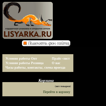
Условия работы Опт
Прайс-лист
Условия работы Розница
О нас
Часы работы, контакты, схема проезда
Корзина
(нет товаров)
Перейти в корзину