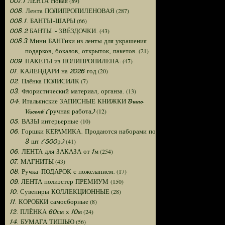
(89)
007.1 ЛЕНТА Новая
(287)
008. Лента ПОЛИПРОПИЛЕНОВАЯ
(66)
008.1. БАНТЫ-ШАРЫ
(43)
008.2 БАНТЫ - ЗВЁЗДОЧКИ.
008.3 Мини БАНТики из ленты для украшения
(21)
подарков, бокалов, открыток, пакетов.
(47)
009. ПАКЕТЫ из ПОЛИПРОПИЛЕНА:
(20)
01. КАЛЕНДАРИ на 2026 год
(7)
02. Плёнка ПОЛИСИЛК
(13)
03. Флористический материал, органза.
04. Итальянские ЗАПИСНЫЕ КНИЖКИ Bruno
(12)
Visconti (ручная работа)
(10)
05. ВАЗЫ интерьерные
06. Горшки КЕРАМИКА. Продаются наборами по
(41)
3 шт (500р)
(254)
06. ЛЕНТА для ЗАКАЗА от 1м
(43)
07. МАГНИТЫ
(17)
08. Ручка-ПОДАРОК с пожеланием.
(150)
09. ЛЕНТА полиэстер ПРЕМИУМ
(28)
10. Сувениры КОЛЛЕКЦИОННЫЕ
(8)
11. КОРОБКИ самосборные
(24)
12. ПЛЁНКА 60см х 10м
(56)
14. БУМАГА ТИШЬЮ