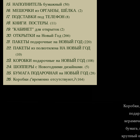
(50)
15. НАПОЛНИТЕЛЬ бумажный
(2)
16. МЕШОЧКИ из ОРГАНЗЫ, ШЁЛКА.
(8)
17. ПОДСТАВКИ под ТЕЛЕФОН
(11)
18. КНИГИ. ПОСТЕРЫ.
(2)
19. "КАБИНЕТ" для открыток
(266)
20. ОТКРЫТКИ на Новый Год
(220)
21. ПАКЕТЫ подарочные на НОВЫЙ ГОД
22. ПАКЕТЫ из полиэтилена НА НОВЫЙ ГОД
(10)
(108)
23. КОРОБКИ подарочные на НОВЫЙ ГОД
(5)
24. ШОППЕРЫ с Новогодними дизайнами.
(28)
25. БУМАГА ПОДАРОЧНАЯ на НОВЫЙ ГОД
(164)
26. Коробки (временно отсутствуют)
Коробки, 
подар
керамиче
бумага,
крупный оп