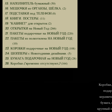
(50)
15. НАПОЛНИТЕЛЬ бумажный
(2)
16. МЕШОЧКИ из ОРГАНЗЫ, ШЁЛКА.
(8)
17. ПОДСТАВКИ под ТЕЛЕФОН
(11)
18. КНИГИ. ПОСТЕРЫ.
(2)
19. "КАБИНЕТ" для открыток
(266)
20. ОТКРЫТКИ на Новый Год
(220)
21. ПАКЕТЫ подарочные на НОВЫЙ ГОД
22. ПАКЕТЫ из полиэтилена НА НОВЫЙ ГОД
(10)
(108)
23. КОРОБКИ подарочные на НОВЫЙ ГОД
(5)
24. ШОППЕРЫ с Новогодними дизайнами.
(28)
25. БУМАГА ПОДАРОЧНАЯ на НОВЫЙ ГОД
(164)
26. Коробки (временно отсутствуют)
Коробки, 
подар
керамиче
бумага,
крупный оп