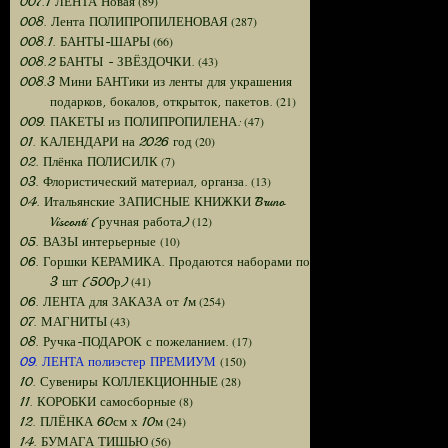
(89)
007.1 ЛЕНТА Новая
(287)
008. Лента ПОЛИПРОПИЛЕНОВАЯ
(66)
008.1. БАНТЫ-ШАРЫ
(43)
008.2 БАНТЫ - ЗВЁЗДОЧКИ.
008.3 Мини БАНТики из ленты для украшения
(21)
подарков, бокалов, открыток, пакетов.
(47)
009. ПАКЕТЫ из ПОЛИПРОПИЛЕНА:
(20)
01. КАЛЕНДАРИ на 2026 год
(7)
02. Плёнка ПОЛИСИЛК
(13)
03. Флористический материал, органза.
04. Итальянские ЗАПИСНЫЕ КНИЖКИ Bruno
(12)
Visconti (ручная работа)
(10)
05. ВАЗЫ интерьерные
06. Горшки КЕРАМИКА. Продаются наборами по
(41)
3 шт (500р)
(254)
06. ЛЕНТА для ЗАКАЗА от 1м
(43)
07. МАГНИТЫ
(17)
08. Ручка-ПОДАРОК с пожеланием.
(150)
09. ЛЕНТА полиэстер ПРЕМИУМ
(28)
10. Сувениры КОЛЛЕКЦИОННЫЕ
(8)
11. КОРОБКИ самосборные
(24)
12. ПЛЁНКА 60см х 10м
(56)
14. БУМАГА ТИШЬЮ