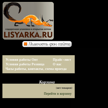
Условия работы Опт
Прайс-лист
Условия работы Розница
О нас
Часы работы, контакты, схема проезда
Корзина
(нет товаров)
Перейти в корзину