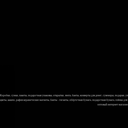
Коробки, сумки, пакеты, подарочная упаковка, открытки, лента, банты, конверты для денег, сувениры, подарки,
цветы, кашпо, рафия керамические магниты, банты - гиганты, обёрточная бумага, подарочная бумага, плёнка для
оптовый интернет магазин Л