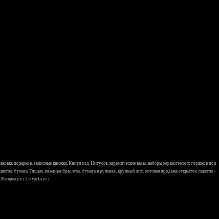
 упаковка подарков, записные книжки, Книги изд. Нитусов, керамические вазы, наборы керамических горшков под
 цветов, бумага Тишью, кожаные браслеты, бумага в рулонах, крупный опт, оптовая продажа открыток, пакетов -
исярка.ру ( Lisyarka.ru )