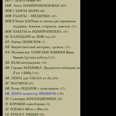
(89)
007.1 ЛЕНТА Новая
(287)
008. Лента ПОЛИПРОПИЛЕНОВАЯ
(66)
008.1. БАНТЫ-ШАРЫ
(43)
008.2 БАНТЫ - ЗВЁЗДОЧКИ.
008.3 Мини БАНТики из ленты для украшения
(21)
подарков, бокалов, открыток, пакетов.
(47)
009. ПАКЕТЫ из ПОЛИПРОПИЛЕНА:
(20)
01. КАЛЕНДАРИ на 2026 год
(7)
02. Плёнка ПОЛИСИЛК
(13)
03. Флористический материал, органза.
04. Итальянские ЗАПИСНЫЕ КНИЖКИ Bruno
(12)
Visconti (ручная работа)
(10)
05. ВАЗЫ интерьерные
06. Горшки КЕРАМИКА. Продаются наборами по
(41)
3 шт (500р)
(254)
06. ЛЕНТА для ЗАКАЗА от 1м
(43)
07. МАГНИТЫ
(17)
08. Ручка-ПОДАРОК с пожеланием.
(150)
09. ЛЕНТА полиэстер ПРЕМИУМ
(28)
10. Сувениры КОЛЛЕКЦИОННЫЕ
(8)
11. КОРОБКИ самосборные
(24)
12. ПЛЁНКА 60см х 10м
(56)
14. БУМАГА ТИШЬЮ