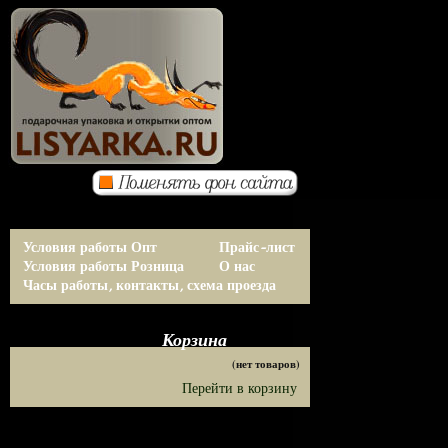
Условия работы Опт
Прайс-лист
Условия работы Розница
О нас
Часы работы, контакты, схема проезда
Корзина
(нет товаров)
Перейти в корзину