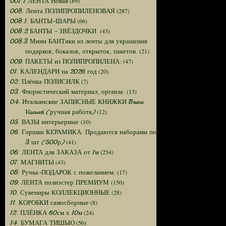
(89)
007.1 ЛЕНТА Новая
(287)
008. Лента ПОЛИПРОПИЛЕНОВАЯ
(66)
008.1. БАНТЫ-ШАРЫ
(43)
008.2 БАНТЫ - ЗВЁЗДОЧКИ.
008.3 Мини БАНТики из ленты для украшения
(21)
подарков, бокалов, открыток, пакетов.
(47)
009. ПАКЕТЫ из ПОЛИПРОПИЛЕНА:
(20)
01. КАЛЕНДАРИ на 2026 год
(7)
02. Плёнка ПОЛИСИЛК
(13)
03. Флористический материал, органза.
04. Итальянские ЗАПИСНЫЕ КНИЖКИ Bruno
(12)
Visconti (ручная работа)
(10)
05. ВАЗЫ интерьерные
06. Горшки КЕРАМИКА. Продаются наборами по
(41)
3 шт (500р)
(254)
06. ЛЕНТА для ЗАКАЗА от 1м
(43)
07. МАГНИТЫ
(17)
08. Ручка-ПОДАРОК с пожеланием.
(150)
09. ЛЕНТА полиэстер ПРЕМИУМ
(28)
10. Сувениры КОЛЛЕКЦИОННЫЕ
(8)
11. КОРОБКИ самосборные
(24)
12. ПЛЁНКА 60см х 10м
(56)
14. БУМАГА ТИШЬЮ