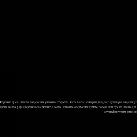
Коробки, сумки, пакеты, подарочная упаковка, открытки, лента, банты, конверты для денег, сувениры, подарки,
цветы, кашпо, рафия керамические магниты, банты - гиганты, обёрточная бумага, подарочная бумага, плёнка для
оптовый интернет магазин Л