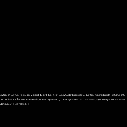
 упаковка подарков, записные книжки, Книги изд. Нитусов, керамические вазы, наборы керамических горшков под
 цветов, бумага Тишью, кожаные браслеты, бумага в рулонах, крупный опт, оптовая продажа открыток, пакетов -
исярка.ру ( Lisyarka.ru )