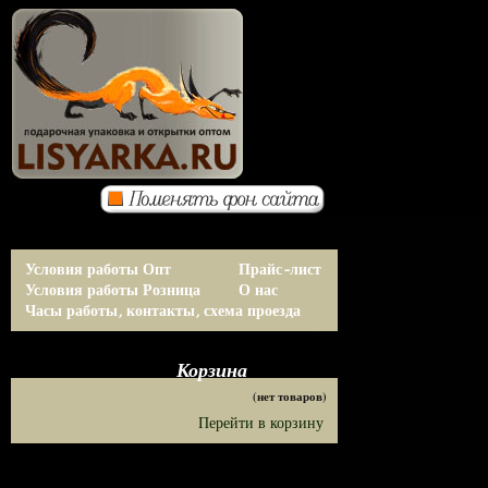
Условия работы Опт
Прайс-лист
Условия работы Розница
О нас
Часы работы, контакты, схема проезда
Корзина
(нет товаров)
Перейти в корзину