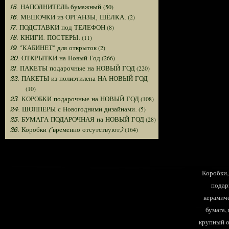
(50)
15. НАПОЛНИТЕЛЬ бумажный
(2)
16. МЕШОЧКИ из ОРГАНЗЫ, ШЁЛКА.
(8)
17. ПОДСТАВКИ под ТЕЛЕФОН
(11)
18. КНИГИ. ПОСТЕРЫ.
(2)
19. "КАБИНЕТ" для открыток
(266)
20. ОТКРЫТКИ на Новый Год
(220)
21. ПАКЕТЫ подарочные на НОВЫЙ ГОД
22. ПАКЕТЫ из полиэтилена НА НОВЫЙ ГОД
(10)
(108)
23. КОРОБКИ подарочные на НОВЫЙ ГОД
(5)
24. ШОППЕРЫ с Новогодними дизайнами.
(28)
25. БУМАГА ПОДАРОЧНАЯ на НОВЫЙ ГОД
(164)
26. Коробки (временно отсутствуют)
Коробки, 
подар
керамиче
бумага,
крупный оп