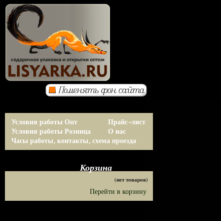
Условия работы Опт
Прайс-лист
Условия работы Розница
О нас
Часы работы, контакты, схема проезда
Корзина
(нет товаров)
Перейти в корзину