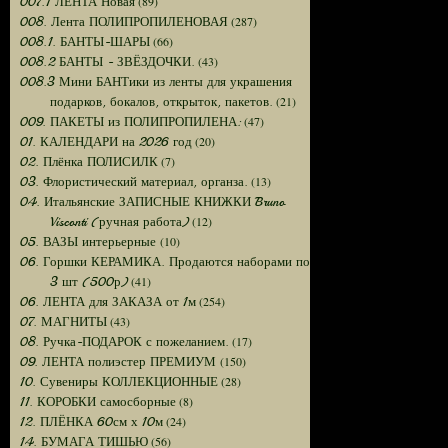
(89)
007.1 ЛЕНТА Новая
(287)
008. Лента ПОЛИПРОПИЛЕНОВАЯ
(66)
008.1. БАНТЫ-ШАРЫ
(43)
008.2 БАНТЫ - ЗВЁЗДОЧКИ.
008.3 Мини БАНТики из ленты для украшения
(21)
подарков, бокалов, открыток, пакетов.
(47)
009. ПАКЕТЫ из ПОЛИПРОПИЛЕНА:
(20)
01. КАЛЕНДАРИ на 2026 год
(7)
02. Плёнка ПОЛИСИЛК
(13)
03. Флористический материал, органза.
04. Итальянские ЗАПИСНЫЕ КНИЖКИ Bruno
(12)
Visconti (ручная работа)
(10)
05. ВАЗЫ интерьерные
06. Горшки КЕРАМИКА. Продаются наборами по
(41)
3 шт (500р)
(254)
06. ЛЕНТА для ЗАКАЗА от 1м
(43)
07. МАГНИТЫ
(17)
08. Ручка-ПОДАРОК с пожеланием.
(150)
09. ЛЕНТА полиэстер ПРЕМИУМ
(28)
10. Сувениры КОЛЛЕКЦИОННЫЕ
(8)
11. КОРОБКИ самосборные
(24)
12. ПЛЁНКА 60см х 10м
(56)
14. БУМАГА ТИШЬЮ