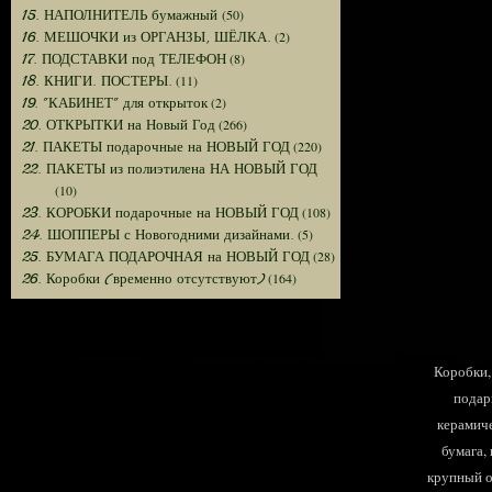
(50)
15. НАПОЛНИТЕЛЬ бумажный
(2)
16. МЕШОЧКИ из ОРГАНЗЫ, ШЁЛКА.
(8)
17. ПОДСТАВКИ под ТЕЛЕФОН
(11)
18. КНИГИ. ПОСТЕРЫ.
(2)
19. "КАБИНЕТ" для открыток
(266)
20. ОТКРЫТКИ на Новый Год
(220)
21. ПАКЕТЫ подарочные на НОВЫЙ ГОД
22. ПАКЕТЫ из полиэтилена НА НОВЫЙ ГОД
(10)
(108)
23. КОРОБКИ подарочные на НОВЫЙ ГОД
(5)
24. ШОППЕРЫ с Новогодними дизайнами.
(28)
25. БУМАГА ПОДАРОЧНАЯ на НОВЫЙ ГОД
(164)
26. Коробки (временно отсутствуют)
Коробки, 
подар
керамиче
бумага,
крупный оп