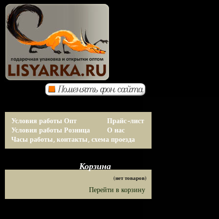
Условия работы Опт
Прайс-лист
Условия работы Розница
О нас
Часы работы, контакты, схема проезда
Корзина
(нет товаров)
Перейти в корзину