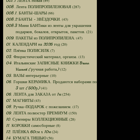
(89)
007.1 ЛЕНТА Новая
(287)
008. Лента ПОЛИПРОПИЛЕНОВАЯ
(66)
008.1. БАНТЫ-ШАРЫ
(43)
008.2 БАНТЫ - ЗВЁЗДОЧКИ.
008.3 Мини БАНТики из ленты для украшения
(21)
подарков, бокалов, открыток, пакетов.
(47)
009. ПАКЕТЫ из ПОЛИПРОПИЛЕНА:
(20)
01. КАЛЕНДАРИ на 2026 год
(7)
02. Плёнка ПОЛИСИЛК
(13)
03. Флористический материал, органза.
04. Итальянские ЗАПИСНЫЕ КНИЖКИ Bruno
(12)
Visconti (ручная работа)
(10)
05. ВАЗЫ интерьерные
06. Горшки КЕРАМИКА. Продаются наборами по
(41)
3 шт (500р)
(254)
06. ЛЕНТА для ЗАКАЗА от 1м
(43)
07. МАГНИТЫ
(17)
08. Ручка-ПОДАРОК с пожеланием.
(150)
09. ЛЕНТА полиэстер ПРЕМИУМ
(28)
10. Сувениры КОЛЛЕКЦИОННЫЕ
(8)
11. КОРОБКИ самосборные
(24)
12. ПЛЁНКА 60см х 10м
(56)
14. БУМАГА ТИШЬЮ