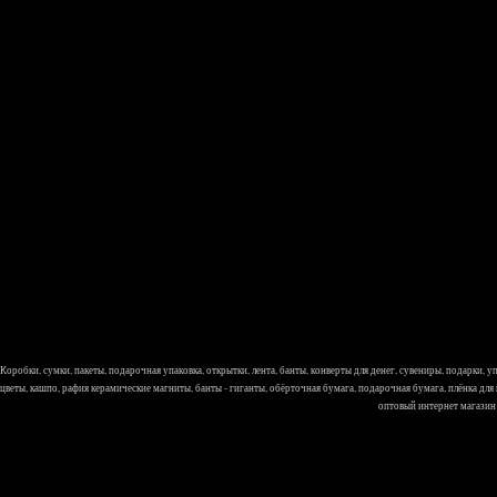
Коробки, сумки, пакеты, подарочная упаковка, открытки, лента, банты, конверты для денег, сувениры, подарки,
цветы, кашпо, рафия керамические магниты, банты - гиганты, обёрточная бумага, подарочная бумага, плёнка для
оптовый интернет магазин Л