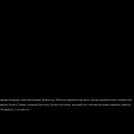
 упаковка подарков, записные книжки, Книги изд. Нитусов, керамические вазы, наборы керамических горшков под
 цветов, бумага Тишью, кожаные браслеты, бумага в рулонах, крупный опт, оптовая продажа открыток, пакетов -
исярка.ру ( Lisyarka.ru )