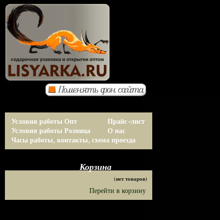
Условия работы Опт
Прайс-лист
Условия работы Розница
О нас
Часы работы, контакты, схема проезда
Корзина
(нет товаров)
Перейти в корзину