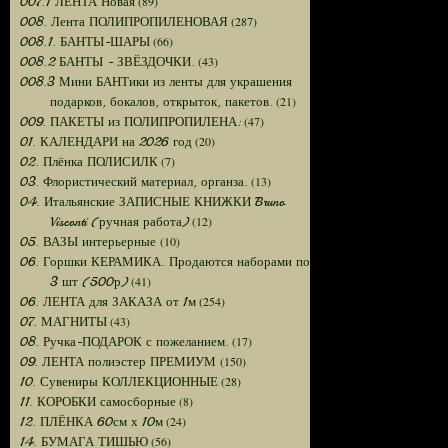
(89)
007.1 ЛЕНТА Новая
(287)
008. Лента ПОЛИПРОПИЛЕНОВАЯ
(66)
008.1. БАНТЫ-ШАРЫ
(43)
008.2 БАНТЫ - ЗВЁЗДОЧКИ.
008.3 Мини БАНТики из ленты для украшения
(21)
подарков, бокалов, открыток, пакетов.
(47)
009. ПАКЕТЫ из ПОЛИПРОПИЛЕНА:
(20)
01. КАЛЕНДАРИ на 2026 год
(7)
02. Плёнка ПОЛИСИЛК
(13)
03. Флористический материал, органза.
04. Итальянские ЗАПИСНЫЕ КНИЖКИ Bruno
(12)
Visconti (ручная работа)
(10)
05. ВАЗЫ интерьерные
06. Горшки КЕРАМИКА. Продаются наборами по
(41)
3 шт (500р)
(254)
06. ЛЕНТА для ЗАКАЗА от 1м
(43)
07. МАГНИТЫ
(17)
08. Ручка-ПОДАРОК с пожеланием.
(150)
09. ЛЕНТА полиэстер ПРЕМИУМ
(28)
10. Сувениры КОЛЛЕКЦИОННЫЕ
(8)
11. КОРОБКИ самосборные
(24)
12. ПЛЁНКА 60см х 10м
(56)
14. БУМАГА ТИШЬЮ