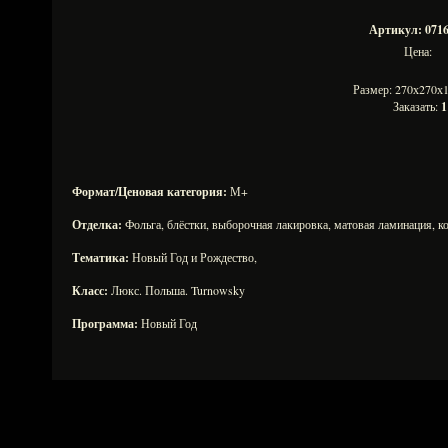
Артикул: 0716
Цена:
Размер: 270х270
Заказать:
1
Формат/Ценовая категория:
М+
Отделка:
Фольга, блёстки, выборочная лакировка, матовая ламинация, ко
Тематика:
Новый Год и Рождество,
Класс:
Люкс. Польша. Turnowsky
Программа:
Новый Год