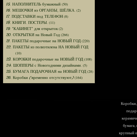
(50)
15. НАПОЛНИТЕЛЬ бумажный
(2)
16. МЕШОЧКИ из ОРГАНЗЫ, ШЁЛКА.
(8)
17. ПОДСТАВКИ под ТЕЛЕФОН
(11)
18. КНИГИ. ПОСТЕРЫ.
(2)
19. "КАБИНЕТ" для открыток
(266)
20. ОТКРЫТКИ на Новый Год
(220)
21. ПАКЕТЫ подарочные на НОВЫЙ ГОД
22. ПАКЕТЫ из полиэтилена НА НОВЫЙ ГОД
(10)
(108)
23. КОРОБКИ подарочные на НОВЫЙ ГОД
(5)
24. ШОППЕРЫ с Новогодними дизайнами.
(28)
25. БУМАГА ПОДАРОЧНАЯ на НОВЫЙ ГОД
(164)
26. Коробки (временно отсутствуют)
Коробки, 
подар
керамиче
бумага,
крупный оп