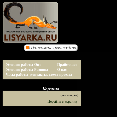
Условия работы Опт
Прайс-лист
Условия работы Розница
О нас
Часы работы, контакты, схема проезда
Корзина
(нет товаров)
Перейти в корзину