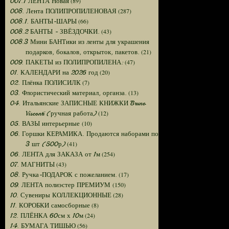
(89)
007.1 ЛЕНТА Новая
(287)
008. Лента ПОЛИПРОПИЛЕНОВАЯ
(66)
008.1. БАНТЫ-ШАРЫ
(43)
008.2 БАНТЫ - ЗВЁЗДОЧКИ.
008.3 Мини БАНТики из ленты для украшения
(21)
подарков, бокалов, открыток, пакетов.
(47)
009. ПАКЕТЫ из ПОЛИПРОПИЛЕНА:
(20)
01. КАЛЕНДАРИ на 2026 год
(7)
02. Плёнка ПОЛИСИЛК
(13)
03. Флористический материал, органза.
04. Итальянские ЗАПИСНЫЕ КНИЖКИ Bruno
(12)
Visconti (ручная работа)
(10)
05. ВАЗЫ интерьерные
06. Горшки КЕРАМИКА. Продаются наборами по
(41)
3 шт (500р)
(254)
06. ЛЕНТА для ЗАКАЗА от 1м
(43)
07. МАГНИТЫ
(17)
08. Ручка-ПОДАРОК с пожеланием.
(150)
09. ЛЕНТА полиэстер ПРЕМИУМ
(28)
10. Сувениры КОЛЛЕКЦИОННЫЕ
(8)
11. КОРОБКИ самосборные
(24)
12. ПЛЁНКА 60см х 10м
(56)
14. БУМАГА ТИШЬЮ