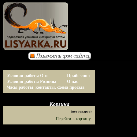
Условия работы Опт
Прайс-лист
Условия работы Розница
О нас
Часы работы, контакты, схема проезда
Корзина
(нет товаров)
Перейти в корзину