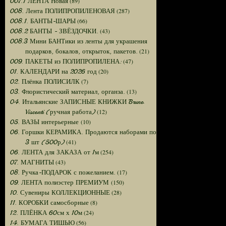
(89)
007.1 ЛЕНТА Новая
(287)
008. Лента ПОЛИПРОПИЛЕНОВАЯ
(66)
008.1. БАНТЫ-ШАРЫ
(43)
008.2 БАНТЫ - ЗВЁЗДОЧКИ.
008.3 Мини БАНТики из ленты для украшения
(21)
подарков, бокалов, открыток, пакетов.
(47)
009. ПАКЕТЫ из ПОЛИПРОПИЛЕНА:
(20)
01. КАЛЕНДАРИ на 2026 год
(7)
02. Плёнка ПОЛИСИЛК
(13)
03. Флористический материал, органза.
04. Итальянские ЗАПИСНЫЕ КНИЖКИ Bruno
(12)
Visconti (ручная работа)
(10)
05. ВАЗЫ интерьерные
06. Горшки КЕРАМИКА. Продаются наборами по
(41)
3 шт (500р)
(254)
06. ЛЕНТА для ЗАКАЗА от 1м
(43)
07. МАГНИТЫ
(17)
08. Ручка-ПОДАРОК с пожеланием.
(150)
09. ЛЕНТА полиэстер ПРЕМИУМ
(28)
10. Сувениры КОЛЛЕКЦИОННЫЕ
(8)
11. КОРОБКИ самосборные
(24)
12. ПЛЁНКА 60см х 10м
(56)
14. БУМАГА ТИШЬЮ