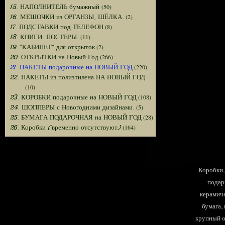
(50)
15. НАПОЛНИТЕЛЬ бумажный
(2)
16. МЕШОЧКИ из ОРГАНЗЫ, ШЁЛКА.
(8)
17. ПОДСТАВКИ под ТЕЛЕФОН
(11)
18. КНИГИ. ПОСТЕРЫ.
(2)
19. "КАБИНЕТ" для открыток
(266)
20. ОТКРЫТКИ на Новый Год
(220)
21. ПАКЕТЫ подарочные на НОВЫЙ ГОД
22. ПАКЕТЫ из полиэтилена НА НОВЫЙ ГОД
(10)
(108)
23. КОРОБКИ подарочные на НОВЫЙ ГОД
(5)
24. ШОППЕРЫ с Новогодними дизайнами.
(28)
25. БУМАГА ПОДАРОЧНАЯ на НОВЫЙ ГОД
(164)
26. Коробки (временно отсутствуют)
Коробки, 
подар
керамиче
бумага,
крупный оп