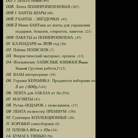
(89)
007.1 ЛЕНТА Новая
(287)
008. Лента ПОЛИПРОПИЛЕНОВАЯ
(66)
008.1. БАНТЫ-ШАРЫ
(43)
008.2 БАНТЫ - ЗВЁЗДОЧКИ.
008.3 Мини БАНТики из ленты для украшения
(21)
подарков, бокалов, открыток, пакетов.
(47)
009. ПАКЕТЫ из ПОЛИПРОПИЛЕНА:
(20)
01. КАЛЕНДАРИ на 2026 год
(7)
02. Плёнка ПОЛИСИЛК
(13)
03. Флористический материал, органза.
04. Итальянские ЗАПИСНЫЕ КНИЖКИ Bruno
(12)
Visconti (ручная работа)
(10)
05. ВАЗЫ интерьерные
06. Горшки КЕРАМИКА. Продаются наборами по
(41)
3 шт (500р)
(254)
06. ЛЕНТА для ЗАКАЗА от 1м
(43)
07. МАГНИТЫ
(17)
08. Ручка-ПОДАРОК с пожеланием.
(150)
09. ЛЕНТА полиэстер ПРЕМИУМ
(28)
10. Сувениры КОЛЛЕКЦИОННЫЕ
(8)
11. КОРОБКИ самосборные
(24)
12. ПЛЁНКА 60см х 10м
(56)
14. БУМАГА ТИШЬЮ