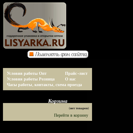
Условия работы Опт
Прайс-лист
Условия работы Розница
О нас
Часы работы, контакты, схема проезда
Корзина
(нет товаров)
Перейти в корзину