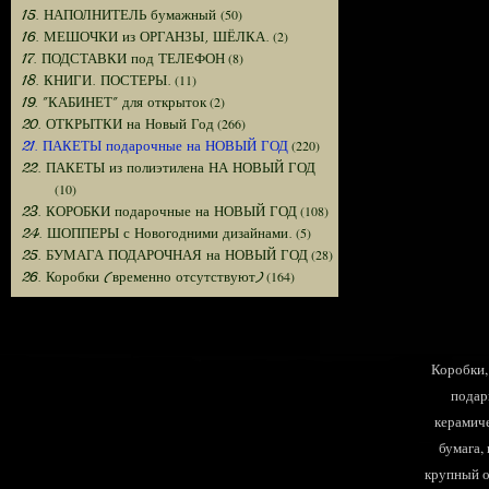
(50)
15. НАПОЛНИТЕЛЬ бумажный
(2)
16. МЕШОЧКИ из ОРГАНЗЫ, ШЁЛКА.
(8)
17. ПОДСТАВКИ под ТЕЛЕФОН
(11)
18. КНИГИ. ПОСТЕРЫ.
(2)
19. "КАБИНЕТ" для открыток
(266)
20. ОТКРЫТКИ на Новый Год
(220)
21. ПАКЕТЫ подарочные на НОВЫЙ ГОД
22. ПАКЕТЫ из полиэтилена НА НОВЫЙ ГОД
(10)
(108)
23. КОРОБКИ подарочные на НОВЫЙ ГОД
(5)
24. ШОППЕРЫ с Новогодними дизайнами.
(28)
25. БУМАГА ПОДАРОЧНАЯ на НОВЫЙ ГОД
(164)
26. Коробки (временно отсутствуют)
Коробки, 
подар
керамиче
бумага,
крупный оп