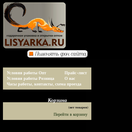
Условия работы Опт
Прайс-лист
Условия работы Розница
О нас
Часы работы, контакты, схема проезда
Корзина
(нет товаров)
Перейти в корзину