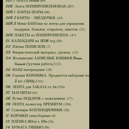
(89)
007.1 ЛЕНТА Новая
(287)
008. Лента ПОЛИПРОПИЛЕНОВАЯ
(66)
008.1. БАНТЫ-ШАРЫ
(43)
008.2 БАНТЫ - ЗВЁЗДОЧКИ.
008.3 Мини БАНТики из ленты для украшения
(21)
подарков, бокалов, открыток, пакетов.
(47)
009. ПАКЕТЫ из ПОЛИПРОПИЛЕНА:
(20)
01. КАЛЕНДАРИ на 2026 год
(7)
02. Плёнка ПОЛИСИЛК
(13)
03. Флористический материал, органза.
04. Итальянские ЗАПИСНЫЕ КНИЖКИ Bruno
(12)
Visconti (ручная работа)
(10)
05. ВАЗЫ интерьерные
06. Горшки КЕРАМИКА. Продаются наборами по
(41)
3 шт (500р)
(254)
06. ЛЕНТА для ЗАКАЗА от 1м
(43)
07. МАГНИТЫ
(17)
08. Ручка-ПОДАРОК с пожеланием.
(150)
09. ЛЕНТА полиэстер ПРЕМИУМ
(28)
10. Сувениры КОЛЛЕКЦИОННЫЕ
(8)
11. КОРОБКИ самосборные
(24)
12. ПЛЁНКА 60см х 10м
(56)
14. БУМАГА ТИШЬЮ