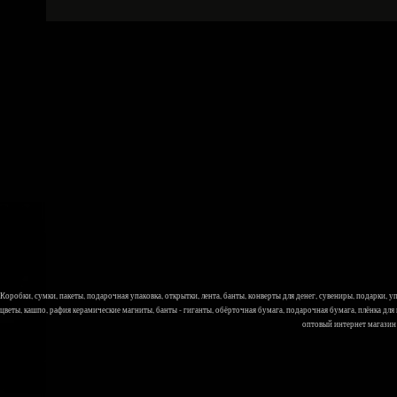
Коробки, сумки, пакеты, подарочная упаковка, открытки, лента, банты, конверты для денег, сувениры, подарки,
цветы, кашпо, рафия керамические магниты, банты - гиганты, обёрточная бумага, подарочная бумага, плёнка для
оптовый интернет магазин Л