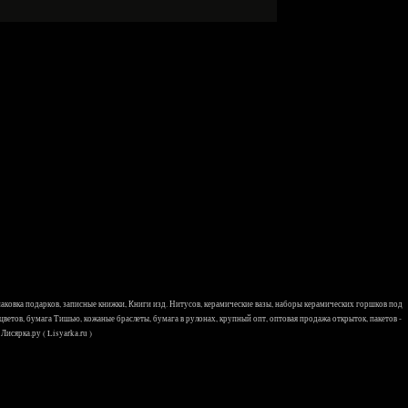
 упаковка подарков, записные книжки, Книги изд. Нитусов, керамические вазы, наборы керамических горшков под
 цветов, бумага Тишью, кожаные браслеты, бумага в рулонах, крупный опт, оптовая продажа открыток, пакетов -
исярка.ру ( Lisyarka.ru )