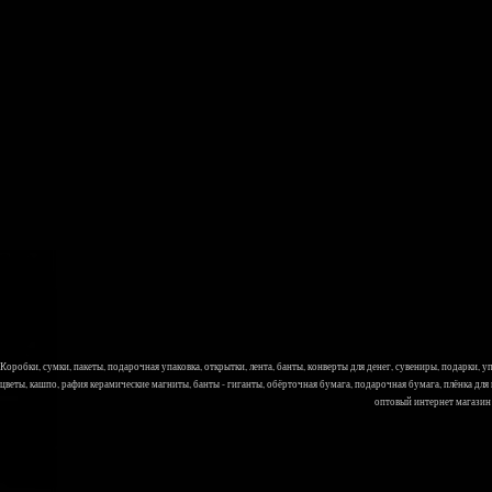
Коробки, сумки, пакеты, подарочная упаковка, открытки, лента, банты, конверты для денег, сувениры, подарки,
цветы, кашпо, рафия керамические магниты, банты - гиганты, обёрточная бумага, подарочная бумага, плёнка для
оптовый интернет магазин Л