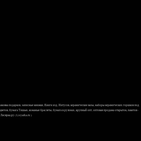
 упаковка подарков, записные книжки, Книги изд. Нитусов, керамические вазы, наборы керамических горшков под
 цветов, бумага Тишью, кожаные браслеты, бумага в рулонах, крупный опт, оптовая продажа открыток, пакетов -
исярка.ру ( Lisyarka.ru )