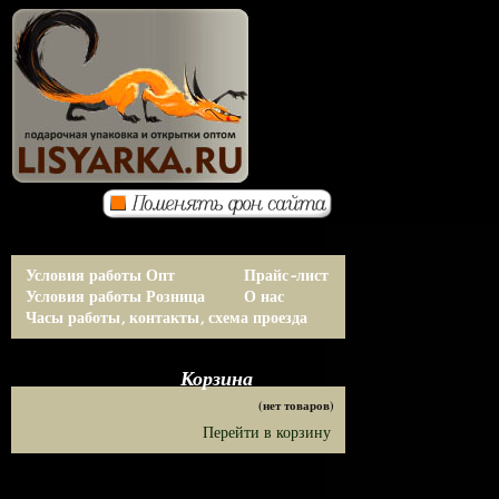
Условия работы Опт
Прайс-лист
Условия работы Розница
О нас
Часы работы, контакты, схема проезда
Корзина
(нет товаров)
Перейти в корзину