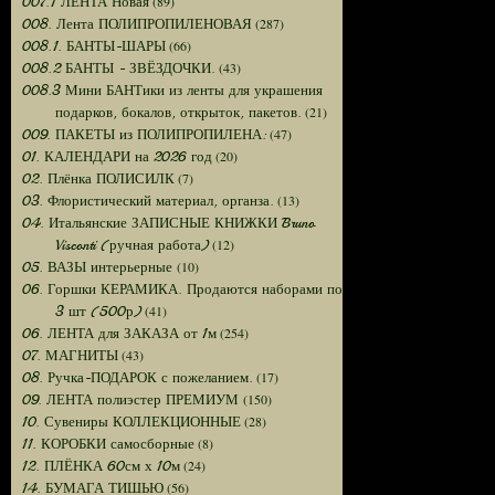
(89)
007.1 ЛЕНТА Новая
(287)
008. Лента ПОЛИПРОПИЛЕНОВАЯ
(66)
008.1. БАНТЫ-ШАРЫ
(43)
008.2 БАНТЫ - ЗВЁЗДОЧКИ.
008.3 Мини БАНТики из ленты для украшения
(21)
подарков, бокалов, открыток, пакетов.
(47)
009. ПАКЕТЫ из ПОЛИПРОПИЛЕНА:
(20)
01. КАЛЕНДАРИ на 2026 год
(7)
02. Плёнка ПОЛИСИЛК
(13)
03. Флористический материал, органза.
04. Итальянские ЗАПИСНЫЕ КНИЖКИ Bruno
(12)
Visconti (ручная работа)
(10)
05. ВАЗЫ интерьерные
06. Горшки КЕРАМИКА. Продаются наборами по
(41)
3 шт (500р)
(254)
06. ЛЕНТА для ЗАКАЗА от 1м
(43)
07. МАГНИТЫ
(17)
08. Ручка-ПОДАРОК с пожеланием.
(150)
09. ЛЕНТА полиэстер ПРЕМИУМ
(28)
10. Сувениры КОЛЛЕКЦИОННЫЕ
(8)
11. КОРОБКИ самосборные
(24)
12. ПЛЁНКА 60см х 10м
(56)
14. БУМАГА ТИШЬЮ