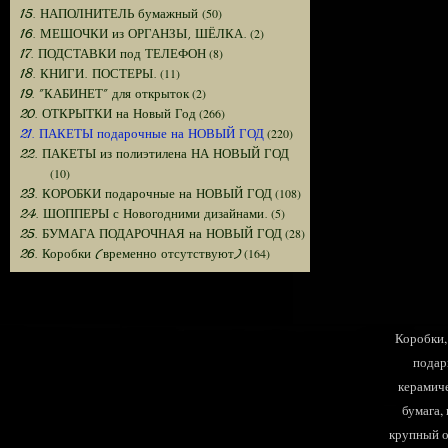
(50)
15. НАПОЛНИТЕЛЬ бумажный
(2)
16. МЕШОЧКИ из ОРГАНЗЫ, ШЁЛКА.
(8)
17. ПОДСТАВКИ под ТЕЛЕФОН
(11)
18. КНИГИ. ПОСТЕРЫ.
(2)
19. "КАБИНЕТ" для открыток
(266)
20. ОТКРЫТКИ на Новый Год
(220)
21. ПАКЕТЫ подарочные на НОВЫЙ ГОД
22. ПАКЕТЫ из полиэтилена НА НОВЫЙ ГОД
(10)
(108)
23. КОРОБКИ подарочные на НОВЫЙ ГОД
(5)
24. ШОППЕРЫ с Новогодними дизайнами.
(28)
25. БУМАГА ПОДАРОЧНАЯ на НОВЫЙ ГОД
(164)
26. Коробки (временно отсутствуют)
Коробки, 
подар
керамиче
бумага,
крупный оп