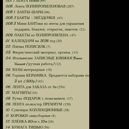
(89)
007.1 ЛЕНТА Новая
(287)
008. Лента ПОЛИПРОПИЛЕНОВАЯ
(66)
008.1. БАНТЫ-ШАРЫ
(43)
008.2 БАНТЫ - ЗВЁЗДОЧКИ.
008.3 Мини БАНТики из ленты для украшения
(21)
подарков, бокалов, открыток, пакетов.
(47)
009. ПАКЕТЫ из ПОЛИПРОПИЛЕНА:
(20)
01. КАЛЕНДАРИ на 2026 год
(7)
02. Плёнка ПОЛИСИЛК
(13)
03. Флористический материал, органза.
04. Итальянские ЗАПИСНЫЕ КНИЖКИ Bruno
(12)
Visconti (ручная работа)
(10)
05. ВАЗЫ интерьерные
06. Горшки КЕРАМИКА. Продаются наборами по
(41)
3 шт (500р)
(254)
06. ЛЕНТА для ЗАКАЗА от 1м
(43)
07. МАГНИТЫ
(17)
08. Ручка-ПОДАРОК с пожеланием.
(150)
09. ЛЕНТА полиэстер ПРЕМИУМ
(28)
10. Сувениры КОЛЛЕКЦИОННЫЕ
(8)
11. КОРОБКИ самосборные
(24)
12. ПЛЁНКА 60см х 10м
(56)
14. БУМАГА ТИШЬЮ