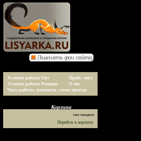
Условия работы Опт
Прайс-лист
Условия работы Розница
О нас
Часы работы, контакты, схема проезда
Корзина
(нет товаров)
Перейти в корзину