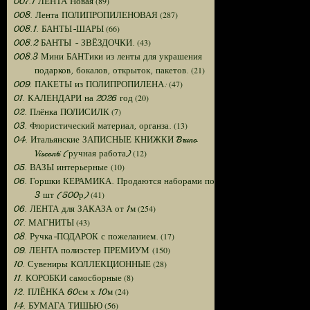
(89)
007.1 ЛЕНТА Новая
(287)
008. Лента ПОЛИПРОПИЛЕНОВАЯ
(66)
008.1. БАНТЫ-ШАРЫ
(43)
008.2 БАНТЫ - ЗВЁЗДОЧКИ.
008.3 Мини БАНТики из ленты для украшения
(21)
подарков, бокалов, открыток, пакетов.
(47)
009. ПАКЕТЫ из ПОЛИПРОПИЛЕНА:
(20)
01. КАЛЕНДАРИ на 2026 год
(7)
02. Плёнка ПОЛИСИЛК
(13)
03. Флористический материал, органза.
04. Итальянские ЗАПИСНЫЕ КНИЖКИ Bruno
(12)
Visconti (ручная работа)
(10)
05. ВАЗЫ интерьерные
06. Горшки КЕРАМИКА. Продаются наборами по
(41)
3 шт (500р)
(254)
06. ЛЕНТА для ЗАКАЗА от 1м
(43)
07. МАГНИТЫ
(17)
08. Ручка-ПОДАРОК с пожеланием.
(150)
09. ЛЕНТА полиэстер ПРЕМИУМ
(28)
10. Сувениры КОЛЛЕКЦИОННЫЕ
(8)
11. КОРОБКИ самосборные
(24)
12. ПЛЁНКА 60см х 10м
(56)
14. БУМАГА ТИШЬЮ