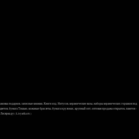
 упаковка подарков, записные книжки, Книги изд. Нитусов, керамические вазы, наборы керамических горшков под
 цветов, бумага Тишью, кожаные браслеты, бумага в рулонах, крупный опт, оптовая продажа открыток, пакетов -
исярка.ру ( Lisyarka.ru )