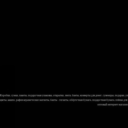
Коробки, сумки, пакеты, подарочная упаковка, открытки, лента, банты, конверты для денег, сувениры, подарки,
цветы, кашпо, рафия керамические магниты, банты - гиганты, обёрточная бумага, подарочная бумага, плёнка для
оптовый интернет магазин Л