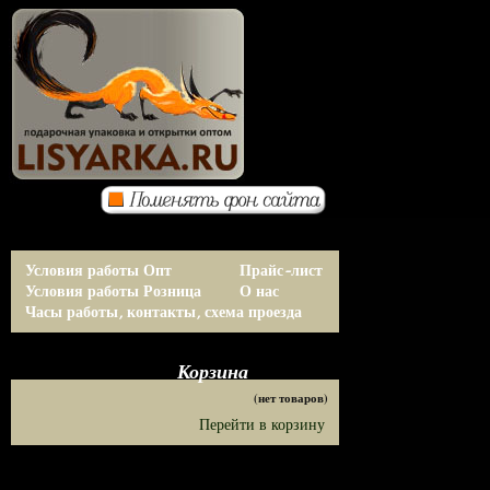
Условия работы Опт
Прайс-лист
Условия работы Розница
О нас
Часы работы, контакты, схема проезда
Корзина
(нет товаров)
Перейти в корзину