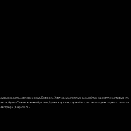
 упаковка подарков, записные книжки, Книги изд. Нитусов, керамические вазы, наборы керамических горшков под
 цветов, бумага Тишью, кожаные браслеты, бумага в рулонах, крупный опт, оптовая продажа открыток, пакетов -
исярка.ру ( Lisyarka.ru )