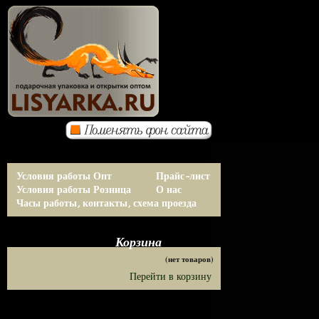
Условия работы Опт
Прайс-лист
Условия работы Розница
О нас
Часы работы, контакты, схема проезда
Корзина
(нет товаров)
Перейти в корзину