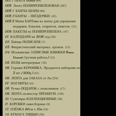
(89)
007.1 ЛЕНТА Новая
(287)
008. Лента ПОЛИПРОПИЛЕНОВАЯ
(66)
008.1. БАНТЫ-ШАРЫ
(43)
008.2 БАНТЫ - ЗВЁЗДОЧКИ.
008.3 Мини БАНТики из ленты для украшения
(21)
подарков, бокалов, открыток, пакетов.
(47)
009. ПАКЕТЫ из ПОЛИПРОПИЛЕНА:
(20)
01. КАЛЕНДАРИ на 2026 год
(7)
02. Плёнка ПОЛИСИЛК
(13)
03. Флористический материал, органза.
04. Итальянские ЗАПИСНЫЕ КНИЖКИ Bruno
(12)
Visconti (ручная работа)
(10)
05. ВАЗЫ интерьерные
06. Горшки КЕРАМИКА. Продаются наборами по
(41)
3 шт (500р)
(254)
06. ЛЕНТА для ЗАКАЗА от 1м
(43)
07. МАГНИТЫ
(17)
08. Ручка-ПОДАРОК с пожеланием.
(150)
09. ЛЕНТА полиэстер ПРЕМИУМ
(28)
10. Сувениры КОЛЛЕКЦИОННЫЕ
(8)
11. КОРОБКИ самосборные
(24)
12. ПЛЁНКА 60см х 10м
(56)
14. БУМАГА ТИШЬЮ