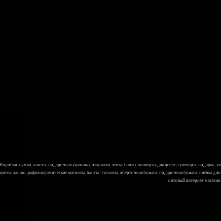
Коробки, сумки, пакеты, подарочная упаковка, открытки, лента, банты, конверты для денег, сувениры, подарки,
цветы, кашпо, рафия керамические магниты, банты - гиганты, обёрточная бумага, подарочная бумага, плёнка для
оптовый интернет магазин Л