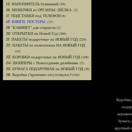
(50)
15. НАПОЛНИТЕЛЬ бумажный
(2)
16. МЕШОЧКИ из ОРГАНЗЫ, ШЁЛКА.
(8)
17. ПОДСТАВКИ под ТЕЛЕФОН
(11)
18. КНИГИ. ПОСТЕРЫ.
(2)
19. "КАБИНЕТ" для открыток
(266)
20. ОТКРЫТКИ на Новый Год
(220)
21. ПАКЕТЫ подарочные на НОВЫЙ ГОД
22. ПАКЕТЫ из полиэтилена НА НОВЫЙ ГОД
(10)
(108)
23. КОРОБКИ подарочные на НОВЫЙ ГОД
(5)
24. ШОППЕРЫ с Новогодними дизайнами.
(28)
25. БУМАГА ПОДАРОЧНАЯ на НОВЫЙ ГОД
(164)
26. Коробки (временно отсутствуют)
Коробки, 
подар
керамиче
бумага,
крупный оп