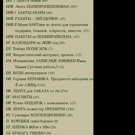
(89)
007.1 ЛЕНТА Новая
(287)
008. Лента ПОЛИПРОПИЛЕНОВАЯ
(66)
008.1. БАНТЫ-ШАРЫ
(43)
008.2 БАНТЫ - ЗВЁЗДОЧКИ.
008.3 Мини БАНТики из ленты для украшения
(21)
подарков, бокалов, открыток, пакетов.
(47)
009. ПАКЕТЫ из ПОЛИПРОПИЛЕНА:
(20)
01. КАЛЕНДАРИ на 2026 год
(7)
02. Плёнка ПОЛИСИЛК
(13)
03. Флористический материал, органза.
04. Итальянские ЗАПИСНЫЕ КНИЖКИ Bruno
(12)
Visconti (ручная работа)
(10)
05. ВАЗЫ интерьерные
06. Горшки КЕРАМИКА. Продаются наборами по
(41)
3 шт (500р)
(254)
06. ЛЕНТА для ЗАКАЗА от 1м
(43)
07. МАГНИТЫ
(17)
08. Ручка-ПОДАРОК с пожеланием.
(150)
09. ЛЕНТА полиэстер ПРЕМИУМ
(28)
10. Сувениры КОЛЛЕКЦИОННЫЕ
(8)
11. КОРОБКИ самосборные
(24)
12. ПЛЁНКА 60см х 10м
(56)
14. БУМАГА ТИШЬЮ