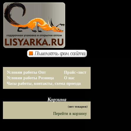
Условия работы Опт
Прайс-лист
Условия работы Розница
О нас
Часы работы, контакты, схема проезда
Корзина
(нет товаров)
Перейти в корзину