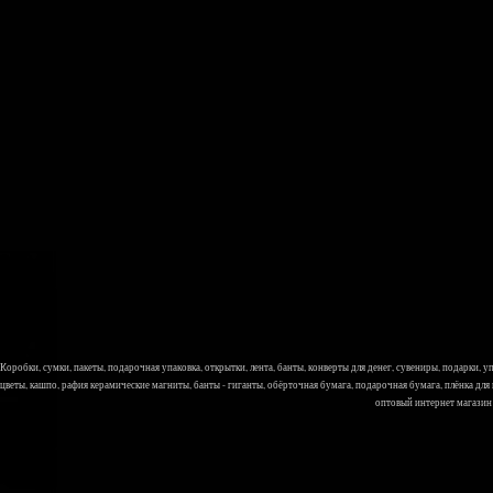
Коробки, сумки, пакеты, подарочная упаковка, открытки, лента, банты, конверты для денег, сувениры, подарки,
цветы, кашпо, рафия керамические магниты, банты - гиганты, обёрточная бумага, подарочная бумага, плёнка для
оптовый интернет магазин Л