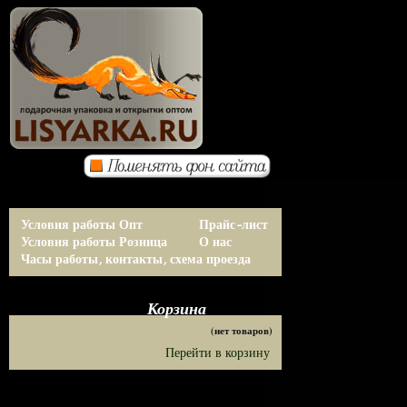
Условия работы Опт
Прайс-лист
Условия работы Розница
О нас
Часы работы, контакты, схема проезда
Корзина
(нет товаров)
Перейти в корзину