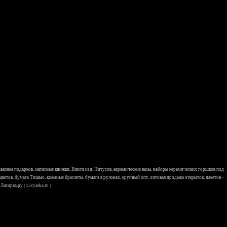
 упаковка подарков, записные книжки, Книги изд. Нитусов, керамические вазы, наборы керамических горшков под
 цветов, бумага Тишью, кожаные браслеты, бумага в рулонах, крупный опт, оптовая продажа открыток, пакетов -
исярка.ру ( Lisyarka.ru )