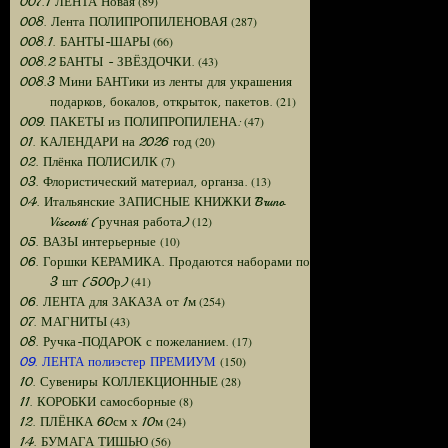
(89)
007.1 ЛЕНТА Новая
(287)
008. Лента ПОЛИПРОПИЛЕНОВАЯ
(66)
008.1. БАНТЫ-ШАРЫ
(43)
008.2 БАНТЫ - ЗВЁЗДОЧКИ.
008.3 Мини БАНТики из ленты для украшения
(21)
подарков, бокалов, открыток, пакетов.
(47)
009. ПАКЕТЫ из ПОЛИПРОПИЛЕНА:
(20)
01. КАЛЕНДАРИ на 2026 год
(7)
02. Плёнка ПОЛИСИЛК
(13)
03. Флористический материал, органза.
04. Итальянские ЗАПИСНЫЕ КНИЖКИ Bruno
(12)
Visconti (ручная работа)
(10)
05. ВАЗЫ интерьерные
06. Горшки КЕРАМИКА. Продаются наборами по
(41)
3 шт (500р)
(254)
06. ЛЕНТА для ЗАКАЗА от 1м
(43)
07. МАГНИТЫ
(17)
08. Ручка-ПОДАРОК с пожеланием.
(150)
09. ЛЕНТА полиэстер ПРЕМИУМ
(28)
10. Сувениры КОЛЛЕКЦИОННЫЕ
(8)
11. КОРОБКИ самосборные
(24)
12. ПЛЁНКА 60см х 10м
(56)
14. БУМАГА ТИШЬЮ