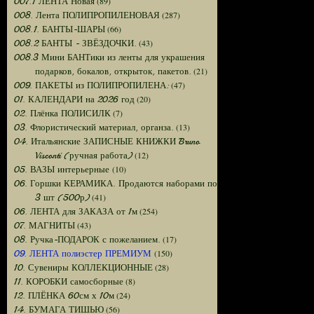
(89)
007.1 ЛЕНТА Новая
(287)
008. Лента ПОЛИПРОПИЛЕНОВАЯ
(66)
008.1. БАНТЫ-ШАРЫ
(43)
008.2 БАНТЫ - ЗВЁЗДОЧКИ.
008.3 Мини БАНТики из ленты для украшения
(21)
подарков, бокалов, открыток, пакетов.
(47)
009. ПАКЕТЫ из ПОЛИПРОПИЛЕНА:
(20)
01. КАЛЕНДАРИ на 2026 год
(7)
02. Плёнка ПОЛИСИЛК
(13)
03. Флористический материал, органза.
04. Итальянские ЗАПИСНЫЕ КНИЖКИ Bruno
(12)
Visconti (ручная работа)
(10)
05. ВАЗЫ интерьерные
06. Горшки КЕРАМИКА. Продаются наборами по
(41)
3 шт (500р)
(254)
06. ЛЕНТА для ЗАКАЗА от 1м
(43)
07. МАГНИТЫ
(17)
08. Ручка-ПОДАРОК с пожеланием.
(150)
09. ЛЕНТА полиэстер ПРЕМИУМ
(28)
10. Сувениры КОЛЛЕКЦИОННЫЕ
(8)
11. КОРОБКИ самосборные
(24)
12. ПЛЁНКА 60см х 10м
(56)
14. БУМАГА ТИШЬЮ