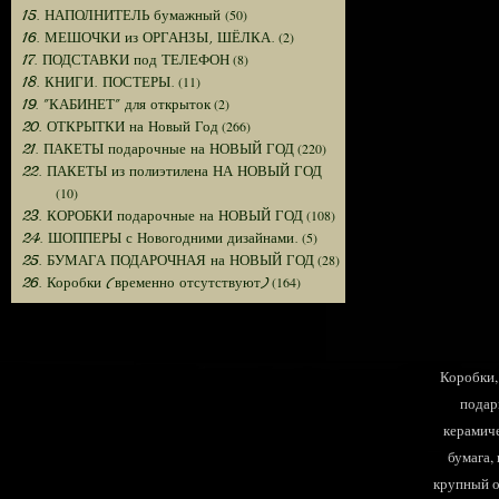
(50)
15. НАПОЛНИТЕЛЬ бумажный
(2)
16. МЕШОЧКИ из ОРГАНЗЫ, ШЁЛКА.
(8)
17. ПОДСТАВКИ под ТЕЛЕФОН
(11)
18. КНИГИ. ПОСТЕРЫ.
(2)
19. "КАБИНЕТ" для открыток
(266)
20. ОТКРЫТКИ на Новый Год
(220)
21. ПАКЕТЫ подарочные на НОВЫЙ ГОД
22. ПАКЕТЫ из полиэтилена НА НОВЫЙ ГОД
(10)
(108)
23. КОРОБКИ подарочные на НОВЫЙ ГОД
(5)
24. ШОППЕРЫ с Новогодними дизайнами.
(28)
25. БУМАГА ПОДАРОЧНАЯ на НОВЫЙ ГОД
(164)
26. Коробки (временно отсутствуют)
Коробки, 
подар
керамиче
бумага,
крупный оп