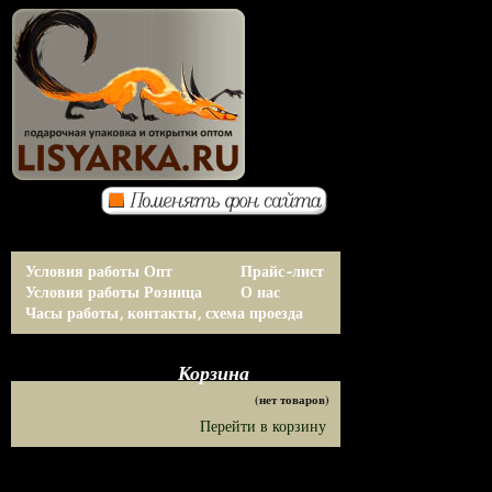
Условия работы Опт
Прайс-лист
Условия работы Розница
О нас
Часы работы, контакты, схема проезда
Корзина
(нет товаров)
Перейти в корзину