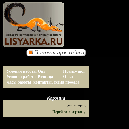
Условия работы Опт
Прайс-лист
Условия работы Розница
О нас
Часы работы, контакты, схема проезда
Корзина
(нет товаров)
Перейти в корзину