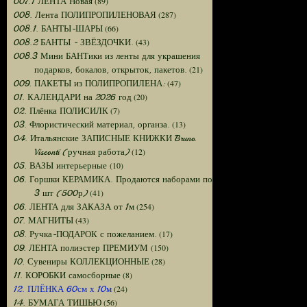
(89)
007.1 ЛЕНТА Новая
(287)
008. Лента ПОЛИПРОПИЛЕНОВАЯ
(66)
008.1. БАНТЫ-ШАРЫ
(43)
008.2 БАНТЫ - ЗВЁЗДОЧКИ.
008.3 Мини БАНТики из ленты для украшения
(21)
подарков, бокалов, открыток, пакетов.
(47)
009. ПАКЕТЫ из ПОЛИПРОПИЛЕНА:
(20)
01. КАЛЕНДАРИ на 2026 год
(7)
02. Плёнка ПОЛИСИЛК
(13)
03. Флористический материал, органза.
04. Итальянские ЗАПИСНЫЕ КНИЖКИ Bruno
(12)
Visconti (ручная работа)
(10)
05. ВАЗЫ интерьерные
06. Горшки КЕРАМИКА. Продаются наборами по
(41)
3 шт (500р)
(254)
06. ЛЕНТА для ЗАКАЗА от 1м
(43)
07. МАГНИТЫ
(17)
08. Ручка-ПОДАРОК с пожеланием.
(150)
09. ЛЕНТА полиэстер ПРЕМИУМ
(28)
10. Сувениры КОЛЛЕКЦИОННЫЕ
(8)
11. КОРОБКИ самосборные
(24)
12. ПЛЁНКА 60см х 10м
(56)
14. БУМАГА ТИШЬЮ