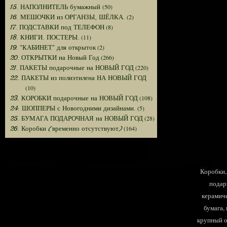
(50)
15. НАПОЛНИТЕЛЬ бумажный
(2)
16. МЕШОЧКИ из ОРГАНЗЫ, ШЁЛКА.
(8)
17. ПОДСТАВКИ под ТЕЛЕФОН
(11)
18. КНИГИ. ПОСТЕРЫ.
(2)
19. "КАБИНЕТ" для открыток
(266)
20. ОТКРЫТКИ на Новый Год
(220)
21. ПАКЕТЫ подарочные на НОВЫЙ ГОД
22. ПАКЕТЫ из полиэтилена НА НОВЫЙ ГОД
(10)
(108)
23. КОРОБКИ подарочные на НОВЫЙ ГОД
(5)
24. ШОППЕРЫ с Новогодними дизайнами.
(28)
25. БУМАГА ПОДАРОЧНАЯ на НОВЫЙ ГОД
(164)
26. Коробки (временно отсутствуют)
Коробки, 
подар
керамиче
бумага,
крупный оп