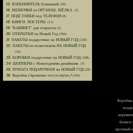
(50)
15. НАПОЛНИТЕЛЬ бумажный
(2)
16. МЕШОЧКИ из ОРГАНЗЫ, ШЁЛКА.
(8)
17. ПОДСТАВКИ под ТЕЛЕФОН
(11)
18. КНИГИ. ПОСТЕРЫ.
(2)
19. "КАБИНЕТ" для открыток
(266)
20. ОТКРЫТКИ на Новый Год
(220)
21. ПАКЕТЫ подарочные на НОВЫЙ ГОД
22. ПАКЕТЫ из полиэтилена НА НОВЫЙ ГОД
(10)
(108)
23. КОРОБКИ подарочные на НОВЫЙ ГОД
(5)
24. ШОППЕРЫ с Новогодними дизайнами.
(28)
25. БУМАГА ПОДАРОЧНАЯ на НОВЫЙ ГОД
(164)
26. Коробки (временно отсутствуют)
Коробки, 
подар
керамиче
бумага,
крупный оп