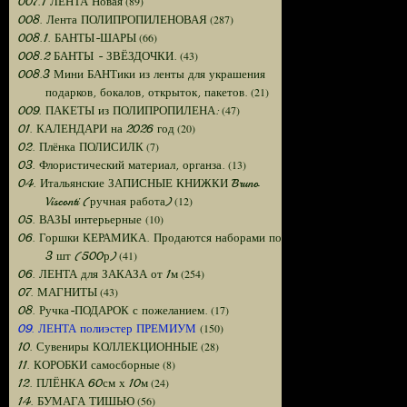
(89)
007.1 ЛЕНТА Новая
(287)
008. Лента ПОЛИПРОПИЛЕНОВАЯ
(66)
008.1. БАНТЫ-ШАРЫ
(43)
008.2 БАНТЫ - ЗВЁЗДОЧКИ.
008.3 Мини БАНТики из ленты для украшения
(21)
подарков, бокалов, открыток, пакетов.
(47)
009. ПАКЕТЫ из ПОЛИПРОПИЛЕНА:
(20)
01. КАЛЕНДАРИ на 2026 год
(7)
02. Плёнка ПОЛИСИЛК
(13)
03. Флористический материал, органза.
04. Итальянские ЗАПИСНЫЕ КНИЖКИ Bruno
(12)
Visconti (ручная работа)
(10)
05. ВАЗЫ интерьерные
06. Горшки КЕРАМИКА. Продаются наборами по
(41)
3 шт (500р)
(254)
06. ЛЕНТА для ЗАКАЗА от 1м
(43)
07. МАГНИТЫ
(17)
08. Ручка-ПОДАРОК с пожеланием.
(150)
09. ЛЕНТА полиэстер ПРЕМИУМ
(28)
10. Сувениры КОЛЛЕКЦИОННЫЕ
(8)
11. КОРОБКИ самосборные
(24)
12. ПЛЁНКА 60см х 10м
(56)
14. БУМАГА ТИШЬЮ