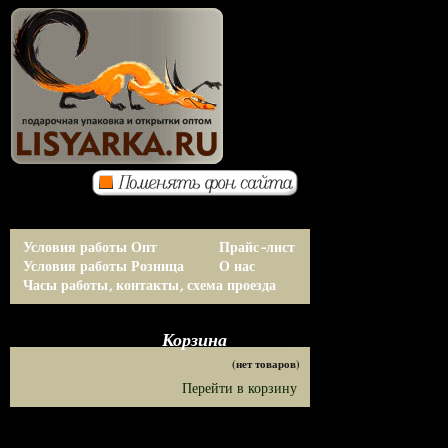
Условия работы Опт
Прайс-лист
Условия работы Розница
О нас
Часы работы, контакты, схема проезда
Корзина
(нет товаров)
Перейти в корзину