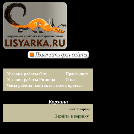
Условия работы Опт
Прайс-лист
Условия работы Розница
О нас
Часы работы, контакты, схема проезда
Корзина
(нет товаров)
Перейти в корзину