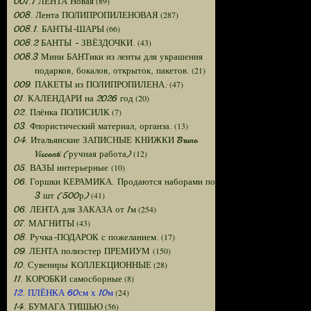
(89)
007.1 ЛЕНТА Новая
(287)
008. Лента ПОЛИПРОПИЛЕНОВАЯ
(66)
008.1. БАНТЫ-ШАРЫ
(43)
008.2 БАНТЫ - ЗВЁЗДОЧКИ.
008.3 Мини БАНТики из ленты для украшения
(21)
подарков, бокалов, открыток, пакетов.
(47)
009. ПАКЕТЫ из ПОЛИПРОПИЛЕНА:
(20)
01. КАЛЕНДАРИ на 2026 год
(7)
02. Плёнка ПОЛИСИЛК
(13)
03. Флористический материал, органза.
04. Итальянские ЗАПИСНЫЕ КНИЖКИ Bruno
(12)
Visconti (ручная работа)
(10)
05. ВАЗЫ интерьерные
06. Горшки КЕРАМИКА. Продаются наборами по
(41)
3 шт (500р)
(254)
06. ЛЕНТА для ЗАКАЗА от 1м
(43)
07. МАГНИТЫ
(17)
08. Ручка-ПОДАРОК с пожеланием.
(150)
09. ЛЕНТА полиэстер ПРЕМИУМ
(28)
10. Сувениры КОЛЛЕКЦИОННЫЕ
(8)
11. КОРОБКИ самосборные
(24)
12. ПЛЁНКА 60см х 10м
(56)
14. БУМАГА ТИШЬЮ