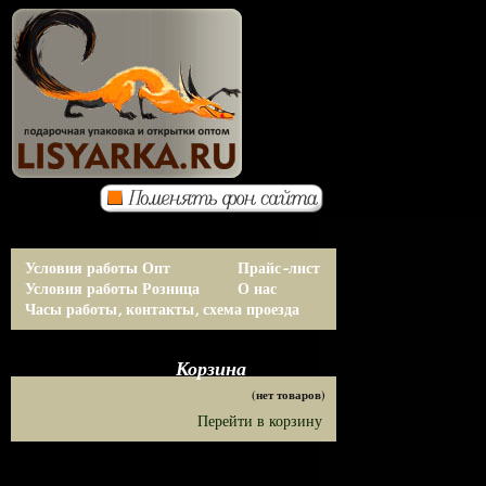
Условия работы Опт
Прайс-лист
Условия работы Розница
О нас
Часы работы, контакты, схема проезда
Корзина
(нет товаров)
Перейти в корзину