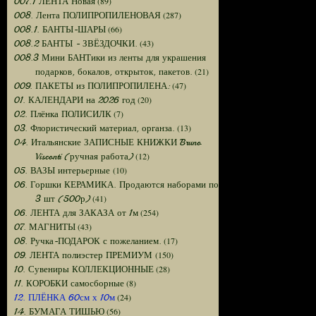
(89)
007.1 ЛЕНТА Новая
(287)
008. Лента ПОЛИПРОПИЛЕНОВАЯ
(66)
008.1. БАНТЫ-ШАРЫ
(43)
008.2 БАНТЫ - ЗВЁЗДОЧКИ.
008.3 Мини БАНТики из ленты для украшения
(21)
подарков, бокалов, открыток, пакетов.
(47)
009. ПАКЕТЫ из ПОЛИПРОПИЛЕНА:
(20)
01. КАЛЕНДАРИ на 2026 год
(7)
02. Плёнка ПОЛИСИЛК
(13)
03. Флористический материал, органза.
04. Итальянские ЗАПИСНЫЕ КНИЖКИ Bruno
(12)
Visconti (ручная работа)
(10)
05. ВАЗЫ интерьерные
06. Горшки КЕРАМИКА. Продаются наборами по
(41)
3 шт (500р)
(254)
06. ЛЕНТА для ЗАКАЗА от 1м
(43)
07. МАГНИТЫ
(17)
08. Ручка-ПОДАРОК с пожеланием.
(150)
09. ЛЕНТА полиэстер ПРЕМИУМ
(28)
10. Сувениры КОЛЛЕКЦИОННЫЕ
(8)
11. КОРОБКИ самосборные
(24)
12. ПЛЁНКА 60см х 10м
(56)
14. БУМАГА ТИШЬЮ