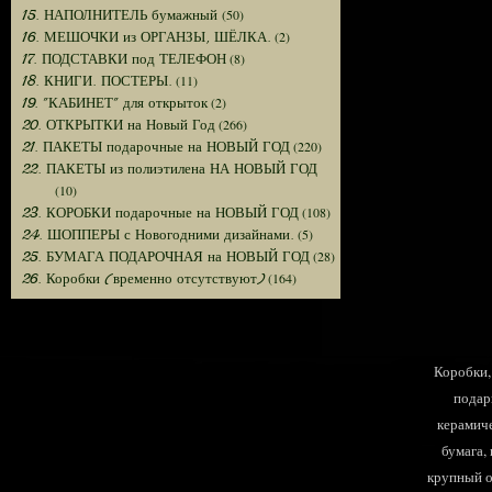
(50)
15. НАПОЛНИТЕЛЬ бумажный
(2)
16. МЕШОЧКИ из ОРГАНЗЫ, ШЁЛКА.
(8)
17. ПОДСТАВКИ под ТЕЛЕФОН
(11)
18. КНИГИ. ПОСТЕРЫ.
(2)
19. "КАБИНЕТ" для открыток
(266)
20. ОТКРЫТКИ на Новый Год
(220)
21. ПАКЕТЫ подарочные на НОВЫЙ ГОД
22. ПАКЕТЫ из полиэтилена НА НОВЫЙ ГОД
(10)
(108)
23. КОРОБКИ подарочные на НОВЫЙ ГОД
(5)
24. ШОППЕРЫ с Новогодними дизайнами.
(28)
25. БУМАГА ПОДАРОЧНАЯ на НОВЫЙ ГОД
(164)
26. Коробки (временно отсутствуют)
Коробки, 
подар
керамиче
бумага,
крупный оп