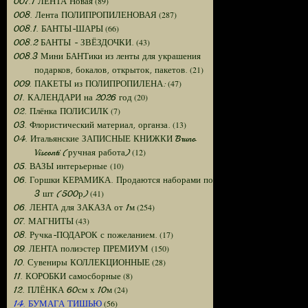
(89)
007.1 ЛЕНТА Новая
(287)
008. Лента ПОЛИПРОПИЛЕНОВАЯ
(66)
008.1. БАНТЫ-ШАРЫ
(43)
008.2 БАНТЫ - ЗВЁЗДОЧКИ.
008.3 Мини БАНТики из ленты для украшения
(21)
подарков, бокалов, открыток, пакетов.
(47)
009. ПАКЕТЫ из ПОЛИПРОПИЛЕНА:
(20)
01. КАЛЕНДАРИ на 2026 год
(7)
02. Плёнка ПОЛИСИЛК
(13)
03. Флористический материал, органза.
04. Итальянские ЗАПИСНЫЕ КНИЖКИ Bruno
(12)
Visconti (ручная работа)
(10)
05. ВАЗЫ интерьерные
06. Горшки КЕРАМИКА. Продаются наборами по
(41)
3 шт (500р)
(254)
06. ЛЕНТА для ЗАКАЗА от 1м
(43)
07. МАГНИТЫ
(17)
08. Ручка-ПОДАРОК с пожеланием.
(150)
09. ЛЕНТА полиэстер ПРЕМИУМ
(28)
10. Сувениры КОЛЛЕКЦИОННЫЕ
(8)
11. КОРОБКИ самосборные
(24)
12. ПЛЁНКА 60см х 10м
(56)
14. БУМАГА ТИШЬЮ