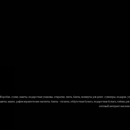
Коробки, сумки, пакеты, подарочная упаковка, открытки, лента, банты, конверты для денег, сувениры, подарки,
цветы, кашпо, рафия керамические магниты, банты - гиганты, обёрточная бумага, подарочная бумага, плёнка для
оптовый интернет магазин Л