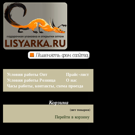
Условия работы Опт
Прайс-лист
Условия работы Розница
О нас
Часы работы, контакты, схема проезда
Корзина
(нет товаров)
Перейти в корзину