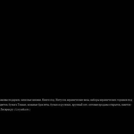
 упаковка подарков, записные книжки, Книги изд. Нитусов, керамические вазы, наборы керамических горшков под
 цветов, бумага Тишью, кожаные браслеты, бумага в рулонах, крупный опт, оптовая продажа открыток, пакетов -
исярка.ру ( Lisyarka.ru )