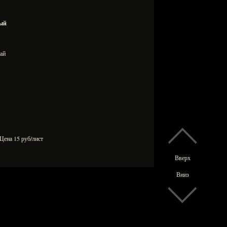
ный
итай
Цена 15 руб/лист
Вверх
Вниз