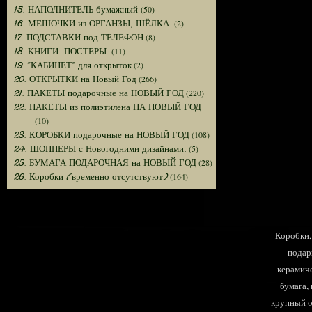
(50)
15. НАПОЛНИТЕЛЬ бумажный
(2)
16. МЕШОЧКИ из ОРГАНЗЫ, ШЁЛКА.
(8)
17. ПОДСТАВКИ под ТЕЛЕФОН
(11)
18. КНИГИ. ПОСТЕРЫ.
(2)
19. "КАБИНЕТ" для открыток
(266)
20. ОТКРЫТКИ на Новый Год
(220)
21. ПАКЕТЫ подарочные на НОВЫЙ ГОД
22. ПАКЕТЫ из полиэтилена НА НОВЫЙ ГОД
(10)
(108)
23. КОРОБКИ подарочные на НОВЫЙ ГОД
(5)
24. ШОППЕРЫ с Новогодними дизайнами.
(28)
25. БУМАГА ПОДАРОЧНАЯ на НОВЫЙ ГОД
(164)
26. Коробки (временно отсутствуют)
Коробки, 
подар
керамиче
бумага,
крупный оп