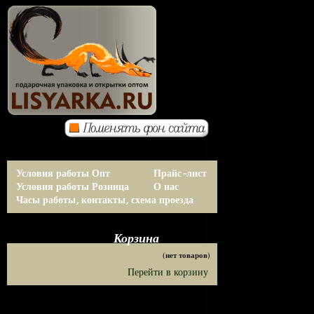
Условия работы Опт
Прайс-лист
Условия работы Розница
О нас
Часы работы, контакты, схема проезда
Корзина
(нет товаров)
Перейти в корзину