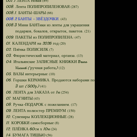
(89)
007.1 ЛЕНТА Новая
(287)
008. Лента ПОЛИПРОПИЛЕНОВАЯ
(66)
008.1. БАНТЫ-ШАРЫ
(43)
008.2 БАНТЫ - ЗВЁЗДОЧКИ.
008.3 Мини БАНТики из ленты для украшения
(21)
подарков, бокалов, открыток, пакетов.
(47)
009. ПАКЕТЫ из ПОЛИПРОПИЛЕНА:
(20)
01. КАЛЕНДАРИ на 2026 год
(7)
02. Плёнка ПОЛИСИЛК
(13)
03. Флористический материал, органза.
04. Итальянские ЗАПИСНЫЕ КНИЖКИ Bruno
(12)
Visconti (ручная работа)
(10)
05. ВАЗЫ интерьерные
06. Горшки КЕРАМИКА. Продаются наборами по
(41)
3 шт (500р)
(254)
06. ЛЕНТА для ЗАКАЗА от 1м
(43)
07. МАГНИТЫ
(17)
08. Ручка-ПОДАРОК с пожеланием.
(150)
09. ЛЕНТА полиэстер ПРЕМИУМ
(28)
10. Сувениры КОЛЛЕКЦИОННЫЕ
(8)
11. КОРОБКИ самосборные
(24)
12. ПЛЁНКА 60см х 10м
(56)
14. БУМАГА ТИШЬЮ