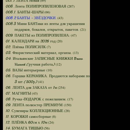
(89)
007.1 ЛЕНТА Новая
(287)
008. Лента ПОЛИПРОПИЛЕНОВАЯ
(66)
008.1. БАНТЫ-ШАРЫ
(43)
008.2 БАНТЫ - ЗВЁЗДОЧКИ.
008.3 Мини БАНТики из ленты для украшения
(21)
подарков, бокалов, открыток, пакетов.
(47)
009. ПАКЕТЫ из ПОЛИПРОПИЛЕНА:
(20)
01. КАЛЕНДАРИ на 2026 год
(7)
02. Плёнка ПОЛИСИЛК
(13)
03. Флористический материал, органза.
04. Итальянские ЗАПИСНЫЕ КНИЖКИ Bruno
(12)
Visconti (ручная работа)
(10)
05. ВАЗЫ интерьерные
06. Горшки КЕРАМИКА. Продаются наборами по
(41)
3 шт (500р)
(254)
06. ЛЕНТА для ЗАКАЗА от 1м
(43)
07. МАГНИТЫ
(17)
08. Ручка-ПОДАРОК с пожеланием.
(150)
09. ЛЕНТА полиэстер ПРЕМИУМ
(28)
10. Сувениры КОЛЛЕКЦИОННЫЕ
(8)
11. КОРОБКИ самосборные
(24)
12. ПЛЁНКА 60см х 10м
(56)
14. БУМАГА ТИШЬЮ