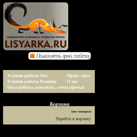
Условия работы Опт
Прайс-лист
Условия работы Розница
О нас
Часы работы, контакты, схема проезда
Корзина
(нет товаров)
Перейти в корзину