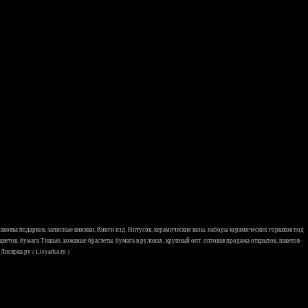
 упаковка подарков, записные книжки, Книги изд. Нитусов, керамические вазы, наборы керамических горшков под
 цветов, бумага Тишью, кожаные браслеты, бумага в рулонах, крупный опт, оптовая продажа открыток, пакетов -
исярка.ру ( Lisyarka.ru )