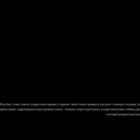
Коробки, сумки, пакеты, подарочная упаковка, открытки, лента, банты, конверты для денег, сувениры, подарки,
цветы, кашпо, рафия керамические магниты, банты - гиганты, обёрточная бумага, подарочная бумага, плёнка для
оптовый интернет магазин Л