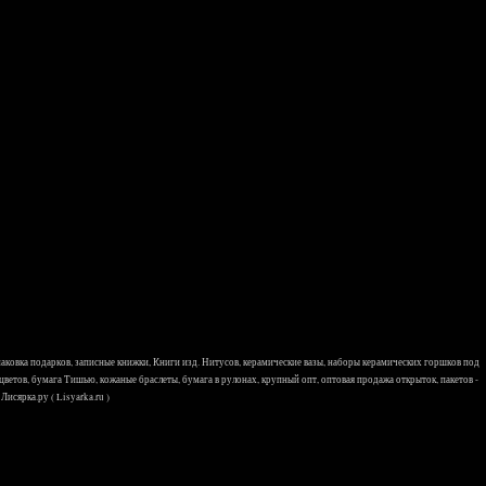
 упаковка подарков, записные книжки, Книги изд. Нитусов, керамические вазы, наборы керамических горшков под
 цветов, бумага Тишью, кожаные браслеты, бумага в рулонах, крупный опт, оптовая продажа открыток, пакетов -
исярка.ру ( Lisyarka.ru )