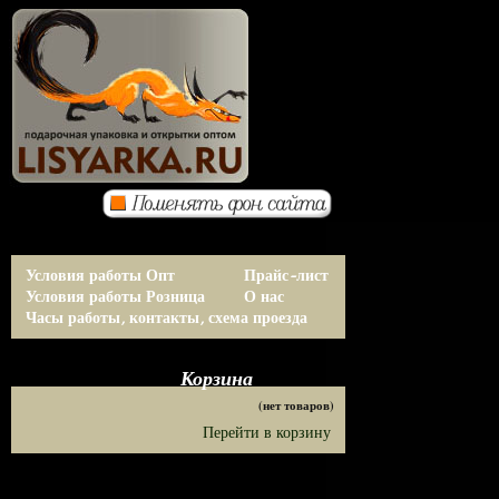
Условия работы Опт
Прайс-лист
Условия работы Розница
О нас
Часы работы, контакты, схема проезда
Корзина
(нет товаров)
Перейти в корзину