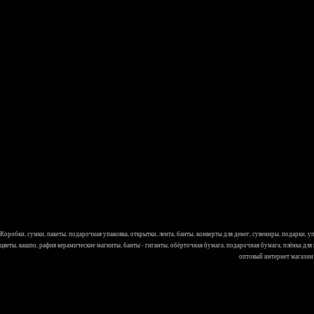
Коробки, сумки, пакеты, подарочная упаковка, открытки, лента, банты, конверты для денег, сувениры, подарки,
цветы, кашпо, рафия керамические магниты, банты - гиганты, обёрточная бумага, подарочная бумага, плёнка для
оптовый интернет магазин Л