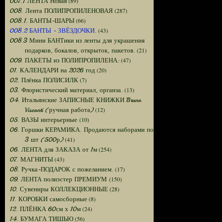
(89)
007.1 ЛЕНТА Новая
(287)
008. Лента ПОЛИПРОПИЛЕНОВАЯ
(66)
008.1. БАНТЫ-ШАРЫ
(43)
008.2 БАНТЫ - ЗВЁЗДОЧКИ.
008.3 Мини БАНТики из ленты для украшения
(21)
подарков, бокалов, открыток, пакетов.
(47)
009. ПАКЕТЫ из ПОЛИПРОПИЛЕНА:
(20)
01. КАЛЕНДАРИ на 2026 год
(7)
02. Плёнка ПОЛИСИЛК
(13)
03. Флористический материал, органза.
04. Итальянские ЗАПИСНЫЕ КНИЖКИ Bruno
(12)
Visconti (ручная работа)
(10)
05. ВАЗЫ интерьерные
06. Горшки КЕРАМИКА. Продаются наборами по
(41)
3 шт (500р)
(254)
06. ЛЕНТА для ЗАКАЗА от 1м
(43)
07. МАГНИТЫ
(17)
08. Ручка-ПОДАРОК с пожеланием.
(150)
09. ЛЕНТА полиэстер ПРЕМИУМ
(28)
10. Сувениры КОЛЛЕКЦИОННЫЕ
(8)
11. КОРОБКИ самосборные
(24)
12. ПЛЁНКА 60см х 10м
(56)
14. БУМАГА ТИШЬЮ