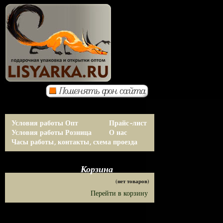
Условия работы Опт
Прайс-лист
Условия работы Розница
О нас
Часы работы, контакты, схема проезда
Корзина
(нет товаров)
Перейти в корзину