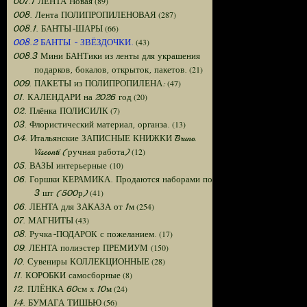
(89)
007.1 ЛЕНТА Новая
(287)
008. Лента ПОЛИПРОПИЛЕНОВАЯ
(66)
008.1. БАНТЫ-ШАРЫ
(43)
008.2 БАНТЫ - ЗВЁЗДОЧКИ.
008.3 Мини БАНТики из ленты для украшения
(21)
подарков, бокалов, открыток, пакетов.
(47)
009. ПАКЕТЫ из ПОЛИПРОПИЛЕНА:
(20)
01. КАЛЕНДАРИ на 2026 год
(7)
02. Плёнка ПОЛИСИЛК
(13)
03. Флористический материал, органза.
04. Итальянские ЗАПИСНЫЕ КНИЖКИ Bruno
(12)
Visconti (ручная работа)
(10)
05. ВАЗЫ интерьерные
06. Горшки КЕРАМИКА. Продаются наборами по
(41)
3 шт (500р)
(254)
06. ЛЕНТА для ЗАКАЗА от 1м
(43)
07. МАГНИТЫ
(17)
08. Ручка-ПОДАРОК с пожеланием.
(150)
09. ЛЕНТА полиэстер ПРЕМИУМ
(28)
10. Сувениры КОЛЛЕКЦИОННЫЕ
(8)
11. КОРОБКИ самосборные
(24)
12. ПЛЁНКА 60см х 10м
(56)
14. БУМАГА ТИШЬЮ