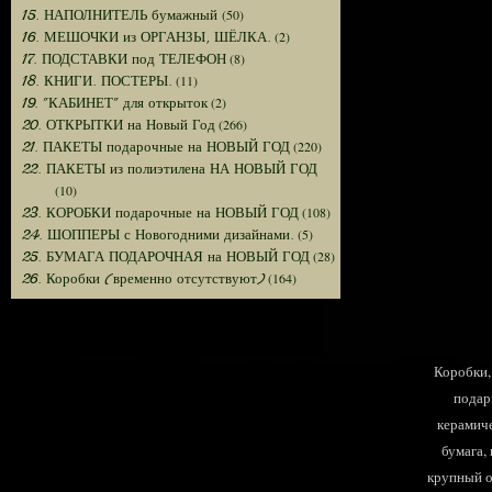
(50)
15. НАПОЛНИТЕЛЬ бумажный
(2)
16. МЕШОЧКИ из ОРГАНЗЫ, ШЁЛКА.
(8)
17. ПОДСТАВКИ под ТЕЛЕФОН
(11)
18. КНИГИ. ПОСТЕРЫ.
(2)
19. "КАБИНЕТ" для открыток
(266)
20. ОТКРЫТКИ на Новый Год
(220)
21. ПАКЕТЫ подарочные на НОВЫЙ ГОД
22. ПАКЕТЫ из полиэтилена НА НОВЫЙ ГОД
(10)
(108)
23. КОРОБКИ подарочные на НОВЫЙ ГОД
(5)
24. ШОППЕРЫ с Новогодними дизайнами.
(28)
25. БУМАГА ПОДАРОЧНАЯ на НОВЫЙ ГОД
(164)
26. Коробки (временно отсутствуют)
Коробки, 
подар
керамиче
бумага,
крупный оп