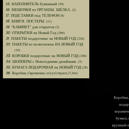
(50)
15. НАПОЛНИТЕЛЬ бумажный
(2)
16. МЕШОЧКИ из ОРГАНЗЫ, ШЁЛКА.
(8)
17. ПОДСТАВКИ под ТЕЛЕФОН
(11)
18. КНИГИ. ПОСТЕРЫ.
(2)
19. "КАБИНЕТ" для открыток
(266)
20. ОТКРЫТКИ на Новый Год
(220)
21. ПАКЕТЫ подарочные на НОВЫЙ ГОД
22. ПАКЕТЫ из полиэтилена НА НОВЫЙ ГОД
(10)
(108)
23. КОРОБКИ подарочные на НОВЫЙ ГОД
(5)
24. ШОППЕРЫ с Новогодними дизайнами.
(28)
25. БУМАГА ПОДАРОЧНАЯ на НОВЫЙ ГОД
(164)
26. Коробки (временно отсутствуют)
Коробки, 
подар
керамиче
бумага,
крупный оп