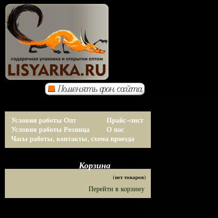
Условия работы Опт
Прайс-лист
Условия работы Розница
О нас
Часы работы, контакты, схема проезда
Корзина
(нет товаров)
Перейти в корзину