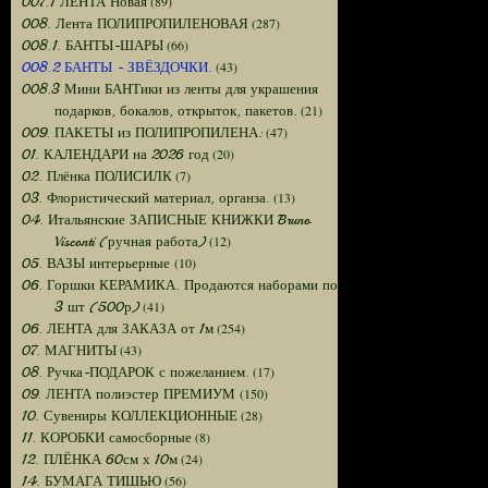
(89)
007.1 ЛЕНТА Новая
(287)
008. Лента ПОЛИПРОПИЛЕНОВАЯ
(66)
008.1. БАНТЫ-ШАРЫ
(43)
008.2 БАНТЫ - ЗВЁЗДОЧКИ.
008.3 Мини БАНТики из ленты для украшения
(21)
подарков, бокалов, открыток, пакетов.
(47)
009. ПАКЕТЫ из ПОЛИПРОПИЛЕНА:
(20)
01. КАЛЕНДАРИ на 2026 год
(7)
02. Плёнка ПОЛИСИЛК
(13)
03. Флористический материал, органза.
04. Итальянские ЗАПИСНЫЕ КНИЖКИ Bruno
(12)
Visconti (ручная работа)
(10)
05. ВАЗЫ интерьерные
06. Горшки КЕРАМИКА. Продаются наборами по
(41)
3 шт (500р)
(254)
06. ЛЕНТА для ЗАКАЗА от 1м
(43)
07. МАГНИТЫ
(17)
08. Ручка-ПОДАРОК с пожеланием.
(150)
09. ЛЕНТА полиэстер ПРЕМИУМ
(28)
10. Сувениры КОЛЛЕКЦИОННЫЕ
(8)
11. КОРОБКИ самосборные
(24)
12. ПЛЁНКА 60см х 10м
(56)
14. БУМАГА ТИШЬЮ