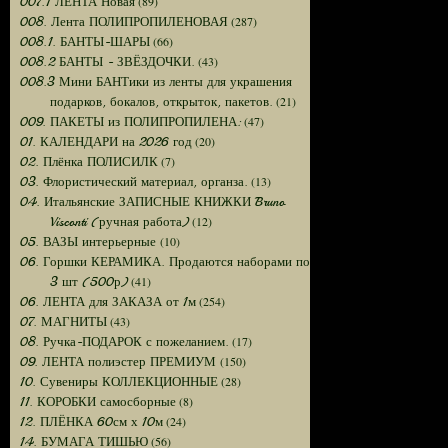
(89)
007.1 ЛЕНТА Новая
(287)
008. Лента ПОЛИПРОПИЛЕНОВАЯ
(66)
008.1. БАНТЫ-ШАРЫ
(43)
008.2 БАНТЫ - ЗВЁЗДОЧКИ.
008.3 Мини БАНТики из ленты для украшения
(21)
подарков, бокалов, открыток, пакетов.
(47)
009. ПАКЕТЫ из ПОЛИПРОПИЛЕНА:
(20)
01. КАЛЕНДАРИ на 2026 год
(7)
02. Плёнка ПОЛИСИЛК
(13)
03. Флористический материал, органза.
04. Итальянские ЗАПИСНЫЕ КНИЖКИ Bruno
(12)
Visconti (ручная работа)
(10)
05. ВАЗЫ интерьерные
06. Горшки КЕРАМИКА. Продаются наборами по
(41)
3 шт (500р)
(254)
06. ЛЕНТА для ЗАКАЗА от 1м
(43)
07. МАГНИТЫ
(17)
08. Ручка-ПОДАРОК с пожеланием.
(150)
09. ЛЕНТА полиэстер ПРЕМИУМ
(28)
10. Сувениры КОЛЛЕКЦИОННЫЕ
(8)
11. КОРОБКИ самосборные
(24)
12. ПЛЁНКА 60см х 10м
(56)
14. БУМАГА ТИШЬЮ