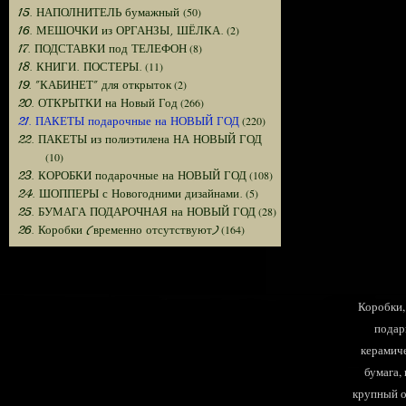
(50)
15. НАПОЛНИТЕЛЬ бумажный
(2)
16. МЕШОЧКИ из ОРГАНЗЫ, ШЁЛКА.
(8)
17. ПОДСТАВКИ под ТЕЛЕФОН
(11)
18. КНИГИ. ПОСТЕРЫ.
(2)
19. "КАБИНЕТ" для открыток
(266)
20. ОТКРЫТКИ на Новый Год
(220)
21. ПАКЕТЫ подарочные на НОВЫЙ ГОД
22. ПАКЕТЫ из полиэтилена НА НОВЫЙ ГОД
(10)
(108)
23. КОРОБКИ подарочные на НОВЫЙ ГОД
(5)
24. ШОППЕРЫ с Новогодними дизайнами.
(28)
25. БУМАГА ПОДАРОЧНАЯ на НОВЫЙ ГОД
(164)
26. Коробки (временно отсутствуют)
Коробки, 
подар
керамиче
бумага,
крупный оп