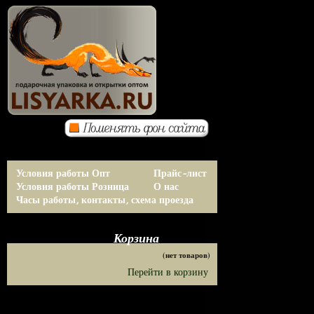
Условия работы Опт
Прайс-лист
Условия работы Розница
О нас
Часы работы, контакты, схема проезда
Корзина
(нет товаров)
Перейти в корзину