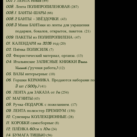
(89)
007.1 ЛЕНТА Новая
(287)
008. Лента ПОЛИПРОПИЛЕНОВАЯ
(66)
008.1. БАНТЫ-ШАРЫ
(43)
008.2 БАНТЫ - ЗВЁЗДОЧКИ.
008.3 Мини БАНТики из ленты для украшения
(21)
подарков, бокалов, открыток, пакетов.
(47)
009. ПАКЕТЫ из ПОЛИПРОПИЛЕНА:
(20)
01. КАЛЕНДАРИ на 2026 год
(7)
02. Плёнка ПОЛИСИЛК
(13)
03. Флористический материал, органза.
04. Итальянские ЗАПИСНЫЕ КНИЖКИ Bruno
(12)
Visconti (ручная работа)
(10)
05. ВАЗЫ интерьерные
06. Горшки КЕРАМИКА. Продаются наборами по
(41)
3 шт (500р)
(254)
06. ЛЕНТА для ЗАКАЗА от 1м
(43)
07. МАГНИТЫ
(17)
08. Ручка-ПОДАРОК с пожеланием.
(150)
09. ЛЕНТА полиэстер ПРЕМИУМ
(28)
10. Сувениры КОЛЛЕКЦИОННЫЕ
(8)
11. КОРОБКИ самосборные
(24)
12. ПЛЁНКА 60см х 10м
(56)
14. БУМАГА ТИШЬЮ