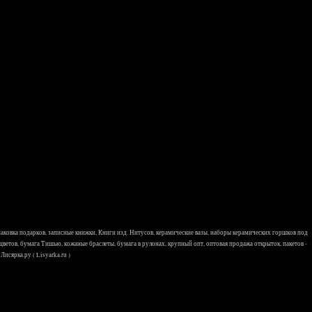
 упаковка подарков, записные книжки, Книги изд. Нитусов, керамические вазы, наборы керамических горшков под
 цветов, бумага Тишью, кожаные браслеты, бумага в рулонах, крупный опт, оптовая продажа открыток, пакетов -
исярка.ру ( Lisyarka.ru )