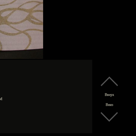
Вверх
0 М
Вниз