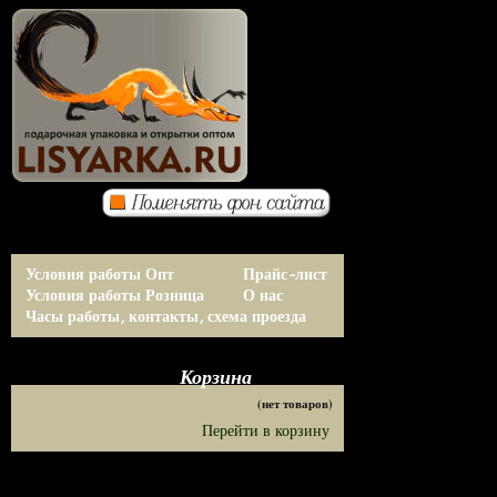
Условия работы Опт
Прайс-лист
Условия работы Розница
О нас
Часы работы, контакты, схема проезда
Корзина
(нет товаров)
Перейти в корзину