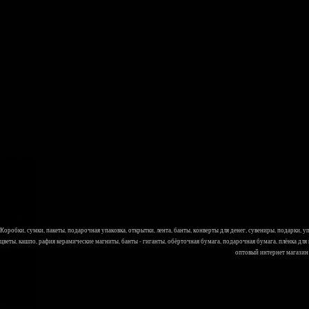
Коробки, сумки, пакеты, подарочная упаковка, открытки, лента, банты, конверты для денег, сувениры, подарки,
цветы, кашпо, рафия керамические магниты, банты - гиганты, обёрточная бумага, подарочная бумага, плёнка для
оптовый интернет магазин Л