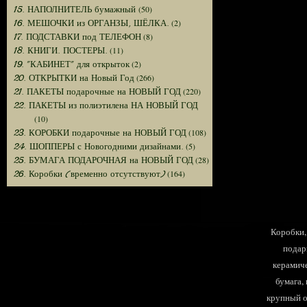
(50)
15. НАПОЛНИТЕЛЬ бумажный
(2)
16. МЕШОЧКИ из ОРГАНЗЫ, ШЁЛКА.
(8)
17. ПОДСТАВКИ под ТЕЛЕФОН
(11)
18. КНИГИ. ПОСТЕРЫ.
(2)
19. "КАБИНЕТ" для открыток
(266)
20. ОТКРЫТКИ на Новый Год
(220)
21. ПАКЕТЫ подарочные на НОВЫЙ ГОД
22. ПАКЕТЫ из полиэтилена НА НОВЫЙ ГОД
(10)
(108)
23. КОРОБКИ подарочные на НОВЫЙ ГОД
(5)
24. ШОППЕРЫ с Новогодними дизайнами.
(28)
25. БУМАГА ПОДАРОЧНАЯ на НОВЫЙ ГОД
(164)
26. Коробки (временно отсутствуют)
Коробки, 
подар
керамиче
бумага,
крупный оп