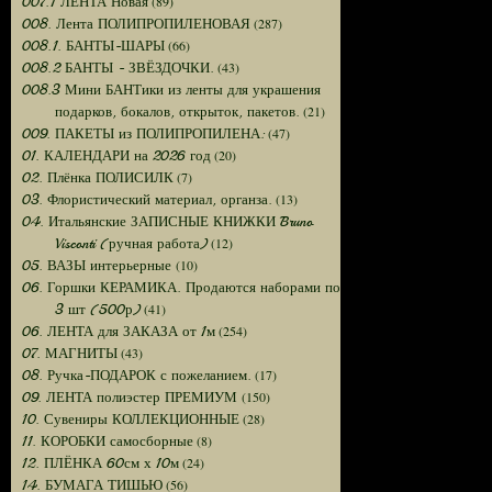
(89)
007.1 ЛЕНТА Новая
(287)
008. Лента ПОЛИПРОПИЛЕНОВАЯ
(66)
008.1. БАНТЫ-ШАРЫ
(43)
008.2 БАНТЫ - ЗВЁЗДОЧКИ.
008.3 Мини БАНТики из ленты для украшения
(21)
подарков, бокалов, открыток, пакетов.
(47)
009. ПАКЕТЫ из ПОЛИПРОПИЛЕНА:
(20)
01. КАЛЕНДАРИ на 2026 год
(7)
02. Плёнка ПОЛИСИЛК
(13)
03. Флористический материал, органза.
04. Итальянские ЗАПИСНЫЕ КНИЖКИ Bruno
(12)
Visconti (ручная работа)
(10)
05. ВАЗЫ интерьерные
06. Горшки КЕРАМИКА. Продаются наборами по
(41)
3 шт (500р)
(254)
06. ЛЕНТА для ЗАКАЗА от 1м
(43)
07. МАГНИТЫ
(17)
08. Ручка-ПОДАРОК с пожеланием.
(150)
09. ЛЕНТА полиэстер ПРЕМИУМ
(28)
10. Сувениры КОЛЛЕКЦИОННЫЕ
(8)
11. КОРОБКИ самосборные
(24)
12. ПЛЁНКА 60см х 10м
(56)
14. БУМАГА ТИШЬЮ