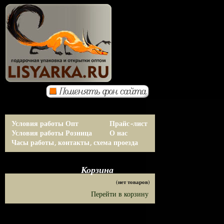
Условия работы Опт
Прайс-лист
Условия работы Розница
О нас
Часы работы, контакты, схема проезда
Корзина
(нет товаров)
Перейти в корзину