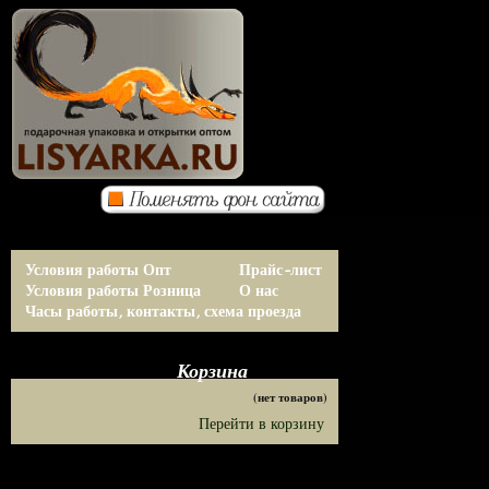
Условия работы Опт
Прайс-лист
Условия работы Розница
О нас
Часы работы, контакты, схема проезда
Корзина
(нет товаров)
Перейти в корзину