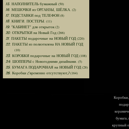
(50)
15. НАПОЛНИТЕЛЬ бумажный
(2)
16. МЕШОЧКИ из ОРГАНЗЫ, ШЁЛКА.
(8)
17. ПОДСТАВКИ под ТЕЛЕФОН
(11)
18. КНИГИ. ПОСТЕРЫ.
(2)
19. "КАБИНЕТ" для открыток
(266)
20. ОТКРЫТКИ на Новый Год
(220)
21. ПАКЕТЫ подарочные на НОВЫЙ ГОД
22. ПАКЕТЫ из полиэтилена НА НОВЫЙ ГОД
(10)
(108)
23. КОРОБКИ подарочные на НОВЫЙ ГОД
(5)
24. ШОППЕРЫ с Новогодними дизайнами.
(28)
25. БУМАГА ПОДАРОЧНАЯ на НОВЫЙ ГОД
(164)
26. Коробки (временно отсутствуют)
Коробки, 
подар
керамиче
бумага,
крупный оп