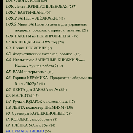
(89)
007.1 ЛЕНТА Новая
(287)
008. Лента ПОЛИПРОПИЛЕНОВАЯ
(66)
008.1. БАНТЫ-ШАРЫ
(43)
008.2 БАНТЫ - ЗВЁЗДОЧКИ.
008.3 Мини БАНТики из ленты для украшения
(21)
подарков, бокалов, открыток, пакетов.
(47)
009. ПАКЕТЫ из ПОЛИПРОПИЛЕНА:
(20)
01. КАЛЕНДАРИ на 2026 год
(7)
02. Плёнка ПОЛИСИЛК
(13)
03. Флористический материал, органза.
04. Итальянские ЗАПИСНЫЕ КНИЖКИ Bruno
(12)
Visconti (ручная работа)
(10)
05. ВАЗЫ интерьерные
06. Горшки КЕРАМИКА. Продаются наборами по
(41)
3 шт (500р)
(254)
06. ЛЕНТА для ЗАКАЗА от 1м
(43)
07. МАГНИТЫ
(17)
08. Ручка-ПОДАРОК с пожеланием.
(150)
09. ЛЕНТА полиэстер ПРЕМИУМ
(28)
10. Сувениры КОЛЛЕКЦИОННЫЕ
(8)
11. КОРОБКИ самосборные
(24)
12. ПЛЁНКА 60см х 10м
(56)
14. БУМАГА ТИШЬЮ