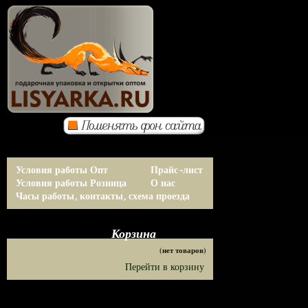
Условия работы Опт
Прайс-лист
Условия работы Розница
О нас
Часы работы, контакты, схема проезда
Корзина
(нет товаров)
Перейти в корзину