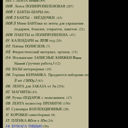
(89)
007.1 ЛЕНТА Новая
(287)
008. Лента ПОЛИПРОПИЛЕНОВАЯ
(66)
008.1. БАНТЫ-ШАРЫ
(43)
008.2 БАНТЫ - ЗВЁЗДОЧКИ.
008.3 Мини БАНТики из ленты для украшения
(21)
подарков, бокалов, открыток, пакетов.
(47)
009. ПАКЕТЫ из ПОЛИПРОПИЛЕНА:
(20)
01. КАЛЕНДАРИ на 2026 год
(7)
02. Плёнка ПОЛИСИЛК
(13)
03. Флористический материал, органза.
04. Итальянские ЗАПИСНЫЕ КНИЖКИ Bruno
(12)
Visconti (ручная работа)
(10)
05. ВАЗЫ интерьерные
06. Горшки КЕРАМИКА. Продаются наборами по
(41)
3 шт (500р)
(254)
06. ЛЕНТА для ЗАКАЗА от 1м
(43)
07. МАГНИТЫ
(17)
08. Ручка-ПОДАРОК с пожеланием.
(150)
09. ЛЕНТА полиэстер ПРЕМИУМ
(28)
10. Сувениры КОЛЛЕКЦИОННЫЕ
(8)
11. КОРОБКИ самосборные
(24)
12. ПЛЁНКА 60см х 10м
(56)
14. БУМАГА ТИШЬЮ