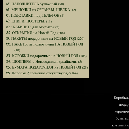
(50)
15. НАПОЛНИТЕЛЬ бумажный
(2)
16. МЕШОЧКИ из ОРГАНЗЫ, ШЁЛКА.
(8)
17. ПОДСТАВКИ под ТЕЛЕФОН
(11)
18. КНИГИ. ПОСТЕРЫ.
(2)
19. "КАБИНЕТ" для открыток
(266)
20. ОТКРЫТКИ на Новый Год
(220)
21. ПАКЕТЫ подарочные на НОВЫЙ ГОД
22. ПАКЕТЫ из полиэтилена НА НОВЫЙ ГОД
(10)
(108)
23. КОРОБКИ подарочные на НОВЫЙ ГОД
(5)
24. ШОППЕРЫ с Новогодними дизайнами.
(28)
25. БУМАГА ПОДАРОЧНАЯ на НОВЫЙ ГОД
(164)
26. Коробки (временно отсутствуют)
Коробки, 
подар
керамиче
бумага,
крупный оп