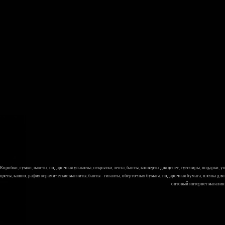
Коробки, сумки, пакеты, подарочная упаковка, открытки, лента, банты, конверты для денег, сувениры, подарки,
цветы, кашпо, рафия керамические магниты, банты - гиганты, обёрточная бумага, подарочная бумага, плёнка для
оптовый интернет магазин Л