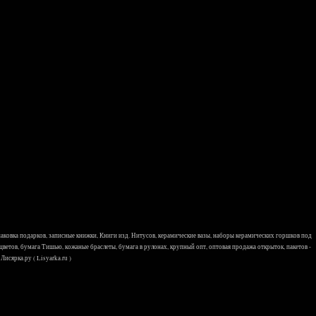
 упаковка подарков, записные книжки, Книги изд. Нитусов, керамические вазы, наборы керамических горшков под
 цветов, бумага Тишью, кожаные браслеты, бумага в рулонах, крупный опт, оптовая продажа открыток, пакетов -
исярка.ру ( Lisyarka.ru )