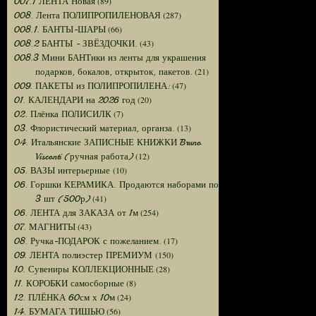
(89)
007.1 ЛЕНТА Новая
(287)
008. Лента ПОЛИПРОПИЛЕНОВАЯ
(66)
008.1. БАНТЫ-ШАРЫ
(43)
008.2 БАНТЫ - ЗВЁЗДОЧКИ.
008.3 Мини БАНТики из ленты для украшения
(21)
подарков, бокалов, открыток, пакетов.
(47)
009. ПАКЕТЫ из ПОЛИПРОПИЛЕНА:
(20)
01. КАЛЕНДАРИ на 2026 год
(7)
02. Плёнка ПОЛИСИЛК
(13)
03. Флористический материал, органза.
04. Итальянские ЗАПИСНЫЕ КНИЖКИ Bruno
(12)
Visconti (ручная работа)
(10)
05. ВАЗЫ интерьерные
06. Горшки КЕРАМИКА. Продаются наборами по
(41)
3 шт (500р)
(254)
06. ЛЕНТА для ЗАКАЗА от 1м
(43)
07. МАГНИТЫ
(17)
08. Ручка-ПОДАРОК с пожеланием.
(150)
09. ЛЕНТА полиэстер ПРЕМИУМ
(28)
10. Сувениры КОЛЛЕКЦИОННЫЕ
(8)
11. КОРОБКИ самосборные
(24)
12. ПЛЁНКА 60см х 10м
(56)
14. БУМАГА ТИШЬЮ