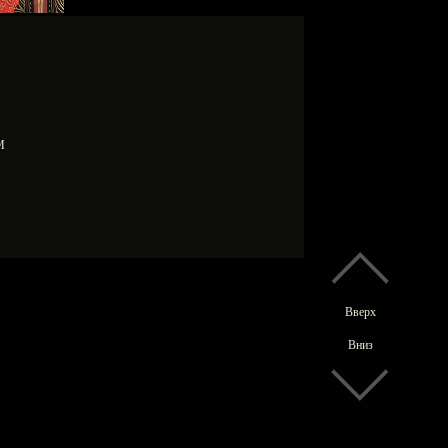
 М
Вверх
Вниз