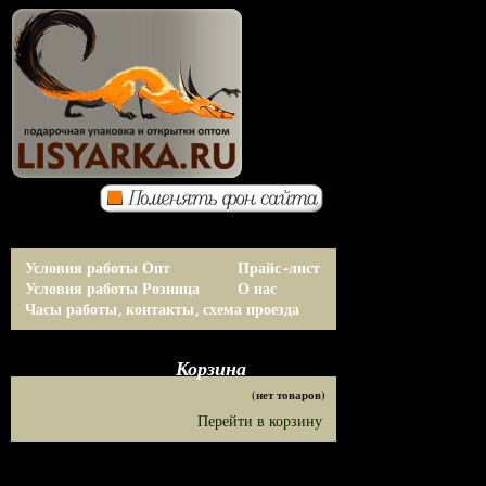
Условия работы Опт
Прайс-лист
Условия работы Розница
О нас
Часы работы, контакты, схема проезда
Корзина
(нет товаров)
Перейти в корзину