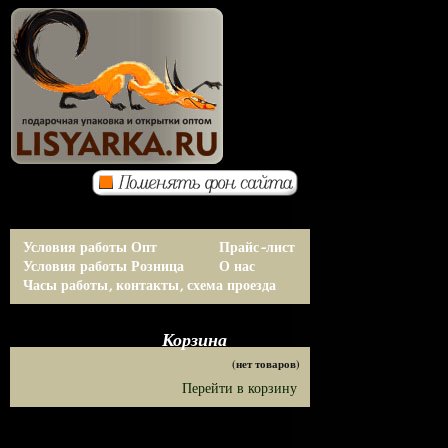
Условия работы Опт
Прайс-лист
Условия работы Розница
О нас
Часы работы, контакты, схема проезда
Корзина
(нет товаров)
Перейти в корзину