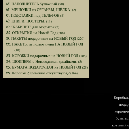
(50)
15. НАПОЛНИТЕЛЬ бумажный
(2)
16. МЕШОЧКИ из ОРГАНЗЫ, ШЁЛКА.
(8)
17. ПОДСТАВКИ под ТЕЛЕФОН
(11)
18. КНИГИ. ПОСТЕРЫ.
(2)
19. "КАБИНЕТ" для открыток
(266)
20. ОТКРЫТКИ на Новый Год
(220)
21. ПАКЕТЫ подарочные на НОВЫЙ ГОД
22. ПАКЕТЫ из полиэтилена НА НОВЫЙ ГОД
(10)
(108)
23. КОРОБКИ подарочные на НОВЫЙ ГОД
(5)
24. ШОППЕРЫ с Новогодними дизайнами.
(28)
25. БУМАГА ПОДАРОЧНАЯ на НОВЫЙ ГОД
(164)
26. Коробки (временно отсутствуют)
Коробки, 
подар
керамиче
бумага,
крупный оп