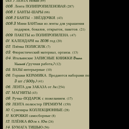
(89)
007.1 ЛЕНТА Новая
(287)
008. Лента ПОЛИПРОПИЛЕНОВАЯ
(66)
008.1. БАНТЫ-ШАРЫ
(43)
008.2 БАНТЫ - ЗВЁЗДОЧКИ.
008.3 Мини БАНТики из ленты для украшения
(21)
подарков, бокалов, открыток, пакетов.
(47)
009. ПАКЕТЫ из ПОЛИПРОПИЛЕНА:
(20)
01. КАЛЕНДАРИ на 2026 год
(7)
02. Плёнка ПОЛИСИЛК
(13)
03. Флористический материал, органза.
04. Итальянские ЗАПИСНЫЕ КНИЖКИ Bruno
(12)
Visconti (ручная работа)
(10)
05. ВАЗЫ интерьерные
06. Горшки КЕРАМИКА. Продаются наборами по
(41)
3 шт (500р)
(254)
06. ЛЕНТА для ЗАКАЗА от 1м
(43)
07. МАГНИТЫ
(17)
08. Ручка-ПОДАРОК с пожеланием.
(150)
09. ЛЕНТА полиэстер ПРЕМИУМ
(28)
10. Сувениры КОЛЛЕКЦИОННЫЕ
(8)
11. КОРОБКИ самосборные
(24)
12. ПЛЁНКА 60см х 10м
(56)
14. БУМАГА ТИШЬЮ