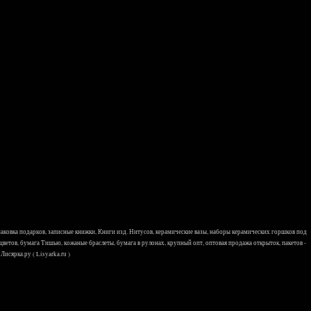
 упаковка подарков, записные книжки, Книги изд. Нитусов, керамические вазы, наборы керамических горшков под
 цветов, бумага Тишью, кожаные браслеты, бумага в рулонах, крупный опт, оптовая продажа открыток, пакетов -
исярка.ру ( Lisyarka.ru )