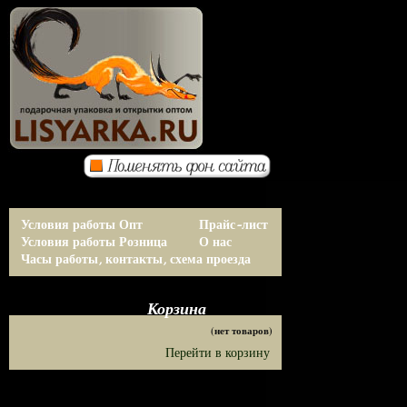
Условия работы Опт
Прайс-лист
Условия работы Розница
О нас
Часы работы, контакты, схема проезда
Корзина
(нет товаров)
Перейти в корзину