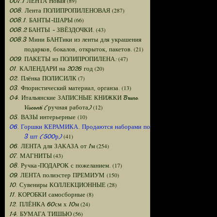
(89)
007.1 ЛЕНТА Новая
(287)
008. Лента ПОЛИПРОПИЛЕНОВАЯ
(66)
008.1. БАНТЫ-ШАРЫ
(43)
008.2 БАНТЫ - ЗВЁЗДОЧКИ.
008.3 Мини БАНТики из ленты для украшения
(21)
подарков, бокалов, открыток, пакетов.
(47)
009. ПАКЕТЫ из ПОЛИПРОПИЛЕНА:
(20)
01. КАЛЕНДАРИ на 2026 год
(7)
02. Плёнка ПОЛИСИЛК
(13)
03. Флористический материал, органза.
04. Итальянские ЗАПИСНЫЕ КНИЖКИ Bruno
(12)
Visconti (ручная работа)
(10)
05. ВАЗЫ интерьерные
06. Горшки КЕРАМИКА. Продаются наборами по
(41)
3 шт (500р)
(254)
06. ЛЕНТА для ЗАКАЗА от 1м
(43)
07. МАГНИТЫ
(17)
08. Ручка-ПОДАРОК с пожеланием.
(150)
09. ЛЕНТА полиэстер ПРЕМИУМ
(28)
10. Сувениры КОЛЛЕКЦИОННЫЕ
(8)
11. КОРОБКИ самосборные
(24)
12. ПЛЁНКА 60см х 10м
(56)
14. БУМАГА ТИШЬЮ