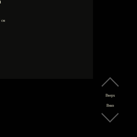
1
,5 см
Вверх
Вниз