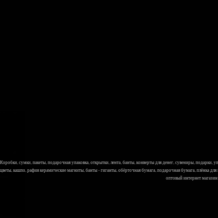
Коробки, сумки, пакеты, подарочная упаковка, открытки, лента, банты, конверты для денег, сувениры, подарки,
цветы, кашпо, рафия керамические магниты, банты - гиганты, обёрточная бумага, подарочная бумага, плёнка для
оптовый интернет магазин Л