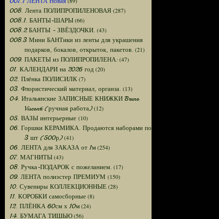
(89)
007.1 ЛЕНТА Новая
(287)
008. Лента ПОЛИПРОПИЛЕНОВАЯ
(66)
008.1. БАНТЫ-ШАРЫ
(43)
008.2 БАНТЫ - ЗВЁЗДОЧКИ.
008.3 Мини БАНТики из ленты для украшения
(21)
подарков, бокалов, открыток, пакетов.
(47)
009. ПАКЕТЫ из ПОЛИПРОПИЛЕНА:
(20)
01. КАЛЕНДАРИ на 2026 год
(7)
02. Плёнка ПОЛИСИЛК
(13)
03. Флористический материал, органза.
04. Итальянские ЗАПИСНЫЕ КНИЖКИ Bruno
(12)
Visconti (ручная работа)
(10)
05. ВАЗЫ интерьерные
06. Горшки КЕРАМИКА. Продаются наборами по
(41)
3 шт (500р)
(254)
06. ЛЕНТА для ЗАКАЗА от 1м
(43)
07. МАГНИТЫ
(17)
08. Ручка-ПОДАРОК с пожеланием.
(150)
09. ЛЕНТА полиэстер ПРЕМИУМ
(28)
10. Сувениры КОЛЛЕКЦИОННЫЕ
(8)
11. КОРОБКИ самосборные
(24)
12. ПЛЁНКА 60см х 10м
(56)
14. БУМАГА ТИШЬЮ