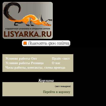
Условия работы Опт
Прайс-лист
Условия работы Розница
О нас
Часы работы, контакты, схема проезда
Корзина
(нет товаров)
Перейти в корзину