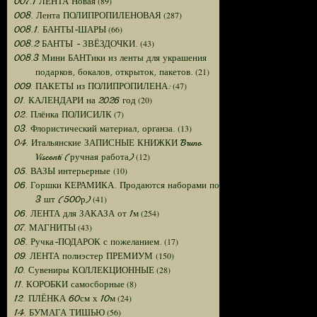
(89)
007.1 ЛЕНТА Новая
(287)
008. Лента ПОЛИПРОПИЛЕНОВАЯ
(66)
008.1. БАНТЫ-ШАРЫ
(43)
008.2 БАНТЫ - ЗВЁЗДОЧКИ.
008.3 Мини БАНТики из ленты для украшения
(21)
подарков, бокалов, открыток, пакетов.
(47)
009. ПАКЕТЫ из ПОЛИПРОПИЛЕНА:
(20)
01. КАЛЕНДАРИ на 2026 год
(7)
02. Плёнка ПОЛИСИЛК
(13)
03. Флористический материал, органза.
04. Итальянские ЗАПИСНЫЕ КНИЖКИ Bruno
(12)
Visconti (ручная работа)
(10)
05. ВАЗЫ интерьерные
06. Горшки КЕРАМИКА. Продаются наборами по
(41)
3 шт (500р)
(254)
06. ЛЕНТА для ЗАКАЗА от 1м
(43)
07. МАГНИТЫ
(17)
08. Ручка-ПОДАРОК с пожеланием.
(150)
09. ЛЕНТА полиэстер ПРЕМИУМ
(28)
10. Сувениры КОЛЛЕКЦИОННЫЕ
(8)
11. КОРОБКИ самосборные
(24)
12. ПЛЁНКА 60см х 10м
(56)
14. БУМАГА ТИШЬЮ