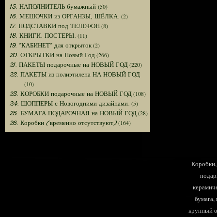
(50)
15. НАПОЛНИТЕЛЬ бумажный
(2)
16. МЕШОЧКИ из ОРГАНЗЫ, ШЁЛКА.
(8)
17. ПОДСТАВКИ под ТЕЛЕФОН
(11)
18. КНИГИ. ПОСТЕРЫ.
(2)
19. "КАБИНЕТ" для открыток
(266)
20. ОТКРЫТКИ на Новый Год
(220)
21. ПАКЕТЫ подарочные на НОВЫЙ ГОД
22. ПАКЕТЫ из полиэтилена НА НОВЫЙ ГОД
(10)
(108)
23. КОРОБКИ подарочные на НОВЫЙ ГОД
(5)
24. ШОППЕРЫ с Новогодними дизайнами.
(28)
25. БУМАГА ПОДАРОЧНАЯ на НОВЫЙ ГОД
(164)
26. Коробки (временно отсутствуют)
Коробки, 
подар
керамиче
бумага,
крупный оп