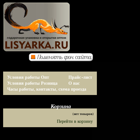
Условия работы Опт
Прайс-лист
Условия работы Розница
О нас
Часы работы, контакты, схема проезда
Корзина
(нет товаров)
Перейти в корзину