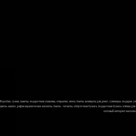
Коробки, сумки, пакеты, подарочная упаковка, открытки, лента, банты, конверты для денег, сувениры, подарки,
цветы, кашпо, рафия керамические магниты, банты - гиганты, обёрточная бумага, подарочная бумага, плёнка для
оптовый интернет магазин Л