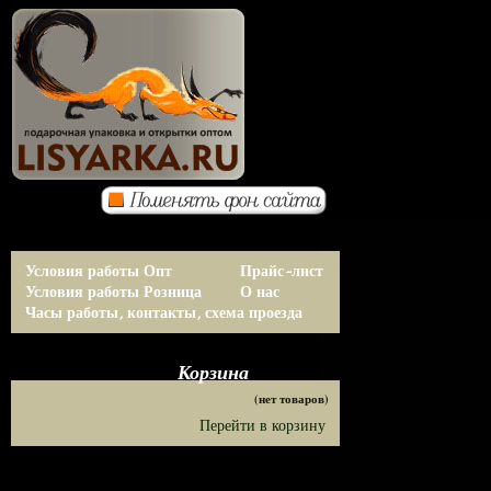
Условия работы Опт
Прайс-лист
Условия работы Розница
О нас
Часы работы, контакты, схема проезда
Корзина
(нет товаров)
Перейти в корзину