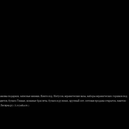
 упаковка подарков, записные книжки, Книги изд. Нитусов, керамические вазы, наборы керамических горшков под
 цветов, бумага Тишью, кожаные браслеты, бумага в рулонах, крупный опт, оптовая продажа открыток, пакетов -
исярка.ру ( Lisyarka.ru )