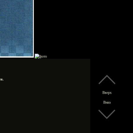
ея.
Вверх
.
Вниз