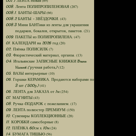
(89)
007.1 ЛЕНТА Новая
(287)
008. Лента ПОЛИПРОПИЛЕНОВАЯ
(66)
008.1. БАНТЫ-ШАРЫ
(43)
008.2 БАНТЫ - ЗВЁЗДОЧКИ.
008.3 Мини БАНТики из ленты для украшения
(21)
подарков, бокалов, открыток, пакетов.
(47)
009. ПАКЕТЫ из ПОЛИПРОПИЛЕНА:
(20)
01. КАЛЕНДАРИ на 2026 год
(7)
02. Плёнка ПОЛИСИЛК
(13)
03. Флористический материал, органза.
04. Итальянские ЗАПИСНЫЕ КНИЖКИ Bruno
(12)
Visconti (ручная работа)
(10)
05. ВАЗЫ интерьерные
06. Горшки КЕРАМИКА. Продаются наборами по
(41)
3 шт (500р)
(254)
06. ЛЕНТА для ЗАКАЗА от 1м
(43)
07. МАГНИТЫ
(17)
08. Ручка-ПОДАРОК с пожеланием.
(150)
09. ЛЕНТА полиэстер ПРЕМИУМ
(28)
10. Сувениры КОЛЛЕКЦИОННЫЕ
(8)
11. КОРОБКИ самосборные
(24)
12. ПЛЁНКА 60см х 10м
(56)
14. БУМАГА ТИШЬЮ