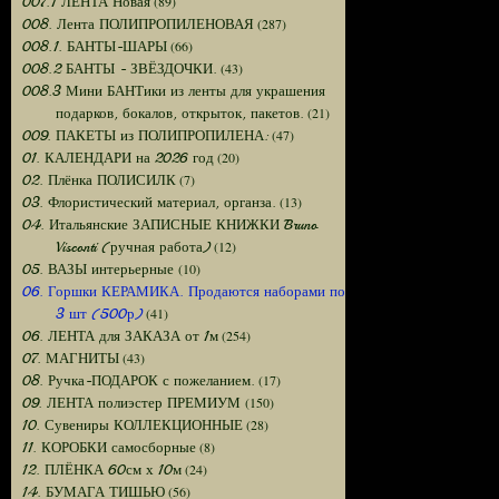
(89)
007.1 ЛЕНТА Новая
(287)
008. Лента ПОЛИПРОПИЛЕНОВАЯ
(66)
008.1. БАНТЫ-ШАРЫ
(43)
008.2 БАНТЫ - ЗВЁЗДОЧКИ.
008.3 Мини БАНТики из ленты для украшения
(21)
подарков, бокалов, открыток, пакетов.
(47)
009. ПАКЕТЫ из ПОЛИПРОПИЛЕНА:
(20)
01. КАЛЕНДАРИ на 2026 год
(7)
02. Плёнка ПОЛИСИЛК
(13)
03. Флористический материал, органза.
04. Итальянские ЗАПИСНЫЕ КНИЖКИ Bruno
(12)
Visconti (ручная работа)
(10)
05. ВАЗЫ интерьерные
06. Горшки КЕРАМИКА. Продаются наборами по
(41)
3 шт (500р)
(254)
06. ЛЕНТА для ЗАКАЗА от 1м
(43)
07. МАГНИТЫ
(17)
08. Ручка-ПОДАРОК с пожеланием.
(150)
09. ЛЕНТА полиэстер ПРЕМИУМ
(28)
10. Сувениры КОЛЛЕКЦИОННЫЕ
(8)
11. КОРОБКИ самосборные
(24)
12. ПЛЁНКА 60см х 10м
(56)
14. БУМАГА ТИШЬЮ