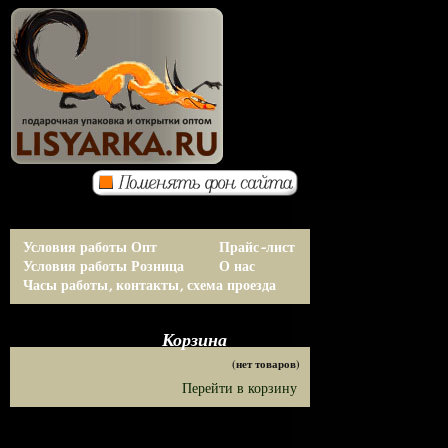
Условия работы Опт
Прайс-лист
Условия работы Розница
О нас
Часы работы, контакты, схема проезда
Корзина
(нет товаров)
Перейти в корзину