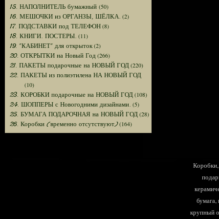
(50)
15. НАПОЛНИТЕЛЬ бумажный
(2)
16. МЕШОЧКИ из ОРГАНЗЫ, ШЁЛКА.
(8)
17. ПОДСТАВКИ под ТЕЛЕФОН
(11)
18. КНИГИ. ПОСТЕРЫ.
(2)
19. "КАБИНЕТ" для открыток
(266)
20. ОТКРЫТКИ на Новый Год
(220)
21. ПАКЕТЫ подарочные на НОВЫЙ ГОД
22. ПАКЕТЫ из полиэтилена НА НОВЫЙ ГОД
(10)
(108)
23. КОРОБКИ подарочные на НОВЫЙ ГОД
(5)
24. ШОППЕРЫ с Новогодними дизайнами.
(28)
25. БУМАГА ПОДАРОЧНАЯ на НОВЫЙ ГОД
(164)
26. Коробки (временно отсутствуют)
Коробки, 
подар
керамиче
бумага,
крупный оп