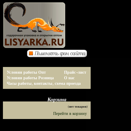
Условия работы Опт
Прайс-лист
Условия работы Розница
О нас
Часы работы, контакты, схема проезда
Корзина
(нет товаров)
Перейти в корзину