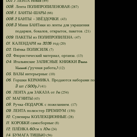
(89)
007.1 ЛЕНТА Новая
(287)
008. Лента ПОЛИПРОПИЛЕНОВАЯ
(66)
008.1. БАНТЫ-ШАРЫ
(43)
008.2 БАНТЫ - ЗВЁЗДОЧКИ.
008.3 Мини БАНТики из ленты для украшения
(21)
подарков, бокалов, открыток, пакетов.
(47)
009. ПАКЕТЫ из ПОЛИПРОПИЛЕНА:
(20)
01. КАЛЕНДАРИ на 2026 год
(7)
02. Плёнка ПОЛИСИЛК
(13)
03. Флористический материал, органза.
04. Итальянские ЗАПИСНЫЕ КНИЖКИ Bruno
(12)
Visconti (ручная работа)
(10)
05. ВАЗЫ интерьерные
06. Горшки КЕРАМИКА. Продаются наборами по
(41)
3 шт (500р)
(254)
06. ЛЕНТА для ЗАКАЗА от 1м
(43)
07. МАГНИТЫ
(17)
08. Ручка-ПОДАРОК с пожеланием.
(150)
09. ЛЕНТА полиэстер ПРЕМИУМ
(28)
10. Сувениры КОЛЛЕКЦИОННЫЕ
(8)
11. КОРОБКИ самосборные
(24)
12. ПЛЁНКА 60см х 10м
(56)
14. БУМАГА ТИШЬЮ