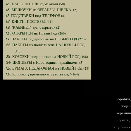
(50)
15. НАПОЛНИТЕЛЬ бумажный
(2)
16. МЕШОЧКИ из ОРГАНЗЫ, ШЁЛКА.
(8)
17. ПОДСТАВКИ под ТЕЛЕФОН
(11)
18. КНИГИ. ПОСТЕРЫ.
(2)
19. "КАБИНЕТ" для открыток
(266)
20. ОТКРЫТКИ на Новый Год
(220)
21. ПАКЕТЫ подарочные на НОВЫЙ ГОД
22. ПАКЕТЫ из полиэтилена НА НОВЫЙ ГОД
(10)
(108)
23. КОРОБКИ подарочные на НОВЫЙ ГОД
(5)
24. ШОППЕРЫ с Новогодними дизайнами.
(28)
25. БУМАГА ПОДАРОЧНАЯ на НОВЫЙ ГОД
(164)
26. Коробки (временно отсутствуют)
Коробки, 
подар
керамиче
бумага,
крупный оп